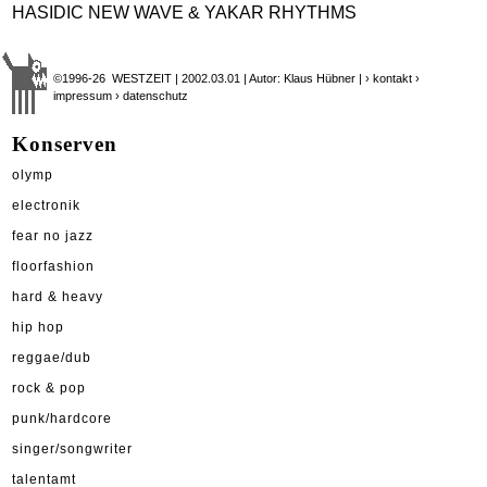
HASIDIC NEW WAVE & YAKAR RHYTHMS
©1996-26 WESTZEIT | 2002.03.01 | Autor: Klaus Hübner |
› kontakt
›
impressum
› datenschutz
Konserven
olymp
electronik
fear no jazz
floorfashion
hard & heavy
hip hop
reggae/dub
rock & pop
punk/hardcore
singer/songwriter
talentamt