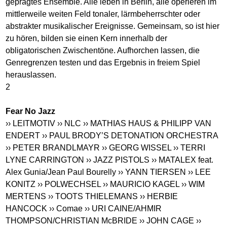
geprägtes Ensemble. Alle leben in Berlin, alle operieren im
mittlerweile weiten Feld tonaler, lärmbeherrschter oder
abstrakter musikalischer Ereignisse. Gemeinsam, so ist hier
zu hören, bilden sie einen Kern innerhalb der
obligatorischen Zwischentöne. Aufhorchen lassen, die
Genregrenzen testen und das Ergebnis in freiem Spiel
herauslassen.
2
Fear No Jazz
›› LEITMOTIV
›› NLC
›› MATHIAS HAUS & PHILIPP VAN
ENDERT
›› PAUL BRODY’S DETONATION ORCHESTRA
›› PETER BRANDLMAYR
›› GEORG WISSEL
›› TERRI
LYNE CARRINGTON
›› JAZZ PISTOLS
›› MATALEX feat.
Alex Gunia/Jean Paul Bourelly
›› YANN TIERSEN
›› LEE
KONITZ
›› POLWECHSEL
›› MAURICIO KAGEL
›› WIM
MERTENS
›› TOOTS THIELEMANS
›› HERBIE
HANCOCK
›› Comae
›› URI CAINE/AHMIR
THOMPSON/CHRISTIAN McBRIDE
›› JOHN CAGE
››