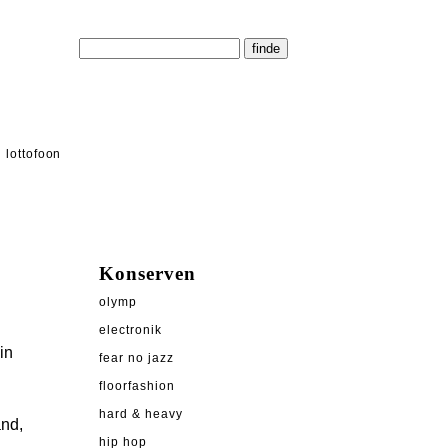
lottofoon
Konserven
olymp
electronik
in
fear no jazz
floorfashion
hard & heavy
and,
hip hop