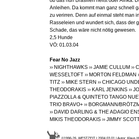
ob das nun Brasilien heißt oder Afrika. 
Anleihen. Da kommt man ganz schnell ga
zu verirren. Denn auf einmal steht man i
Rasseleien und wundert sich, dass der 
Schade, das wäre nicht nötig gewesen.
2,5 Hunde
VÖ: 01.03.04
Fear No Jazz
›› NIGHTHAWKS
›› JAMIE CULLUM
››
WESSELTOFT
›› MORTON FELDMAN
TITZ
›› MIKE STERN
›› CHICAGO UN
THEODORAKIS
›› KARL JENKINS
›› 
PIAZZOLLA & QUINTETO TANGO NU
TRIO BRAVO+
›› BORGMANN/BRÖTZ
›› DAVID DARLING & THE ADAGIO E
MIKIS THEODORAKIS
›› JIMMY SCOT
©1996-26 WESTZEIT | 2004.03.01 | Autor: Klaus H