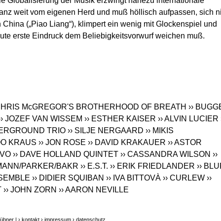
Die Globalisierung der Musik erzwingt nahezu internationale
nz weit vom eigenen Herd und muß höllisch aufpassen, sich n
n China („Piao Liang“), klimpert ein wenig mit Glockenspiel und
gute erste Eindruck dem Beliebigkeitsvorwurf weichen muß.
 CHRIS McGREGOR'S BROTHERHOOD OF BREATH
›› BUGG
›› JOZEF VAN WISSEM
›› ESTHER KAISER
›› ALVIN LUCIER
DERGROUND TRIO
›› SILJE NERGAARD
›› MIKIS
JOO KRAUS
›› JON ROSE
›› DAVID KRAKAUER
›› ASTOR
EVO
›› DAVE HOLLAND QUINTET
›› CASSANDRA WILSON
››
MANN/PARKER/BAKR
›› E.S.T.
›› ERIK FRIEDLANDER
›› BL
NSEMBLE
›› DIDIER SQUIBAN
›› IVA BITTOVÀ
›› CURLEW
››
T
›› JOHN ZORN
›› AARON NEVILLE
übner |
› kontakt
› impressum
› datenschutz