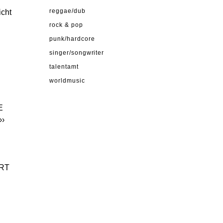
icht
reggae/dub
rock & pop
punk/hardcore
singer/songwriter
talentamt
worldmusic
E
››
URT