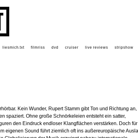
liesmich.txt
filmriss
dvd
cruiser
live reviews
stripshow
hörbar. Kein Wunder, Rupert Stamm gibt Ton und Richtung an, 
n spaziert. Ohne große Schnörkeleien entsteht ein satter,
guren den Eindruck endloser Klangflächen verstärken. Doch für
em eigenen Sound führt ziemlich oft ins außereuropäische Ausl