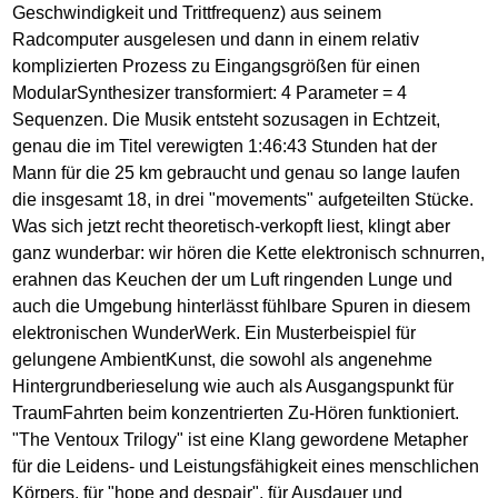
Geschwindigkeit und Trittfrequenz) aus seinem
Radcomputer ausgelesen und dann in einem relativ
komplizierten Prozess zu Eingangsgrößen für einen
ModularSynthesizer transformiert: 4 Parameter = 4
Sequenzen. Die Musik entsteht sozusagen in Echtzeit,
genau die im Titel verewigten 1:46:43 Stunden hat der
Mann für die 25 km gebraucht und genau so lange laufen
die insgesamt 18, in drei "movements" aufgeteilten Stücke.
Was sich jetzt recht theoretisch-verkopft liest, klingt aber
ganz wunderbar: wir hören die Kette elektronisch schnurren,
erahnen das Keuchen der um Luft ringenden Lunge und
auch die Umgebung hinterlässt fühlbare Spuren in diesem
elektronischen WunderWerk. Ein Musterbeispiel für
gelungene AmbientKunst, die sowohl als angenehme
Hintergrundberieselung wie auch als Ausgangspunkt für
TraumFahrten beim konzentrierten Zu-Hören funktioniert.
"The Ventoux Trilogy" ist eine Klang gewordene Metapher
für die Leidens- und Leistungsfähigkeit eines menschlichen
Körpers, für "hope and despair", für Ausdauer und