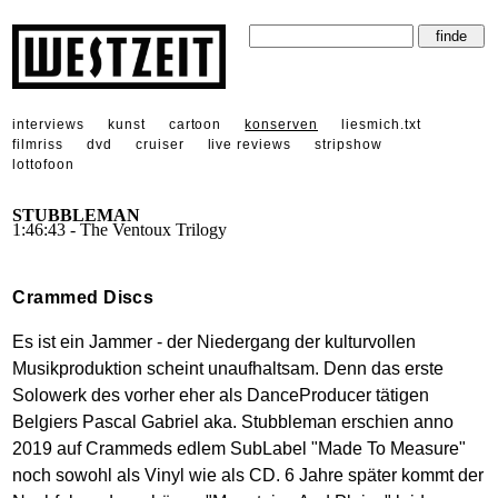
interviews
kunst
cartoon
konserven
liesmich.txt
filmriss
dvd
cruiser
live reviews
stripshow
lottofoon
STUBBLEMAN
1:46:43 - The Ventoux Trilogy
Crammed Discs
Es ist ein Jammer - der Niedergang der kulturvollen
Musikproduktion scheint unaufhaltsam. Denn das erste
Solowerk des vorher eher als DanceProducer tätigen
Belgiers Pascal Gabriel aka. Stubbleman erschien anno
2019 auf Crammeds edlem SubLabel "Made To Measure"
noch sowohl als Vinyl wie als CD. 6 Jahre später kommt der