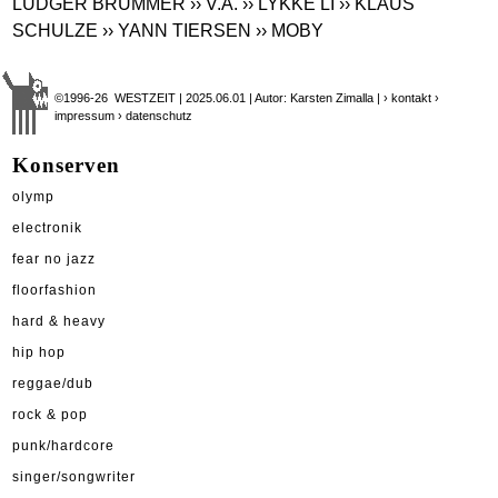
LUDGER BRÜMMER
›› V.A.
›› LYKKE LI
›› KLAUS
SCHULZE
›› YANN TIERSEN
›› MOBY
©1996-26 WESTZEIT | 2025.06.01 | Autor: Karsten Zimalla |
› kontakt
›
impressum
› datenschutz
Konserven
olymp
electronik
fear no jazz
floorfashion
hard & heavy
hip hop
reggae/dub
rock & pop
punk/hardcore
singer/songwriter