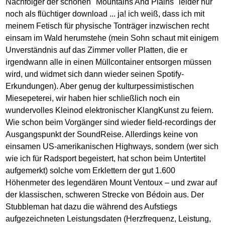
Nachfolger der schönen "Mountains And Plains" leider nur
noch als flüchtiger download ... ja! ich weiß, dass ich mit
meinem Fetisch für physische Tonträger inzwischen recht
einsam im Wald herumstehe (mein Sohn schaut mit einigem
Unverständnis auf das Zimmer voller Platten, die er
irgendwann alle in einen Müllcontainer entsorgen müssen
wird, und widmet sich dann wieder seinen Spotify-
Erkundungen). Aber genug der kulturpessimistischen
Miesepeterei, wir haben hier schließlich noch ein
wundervolles Kleinod elektronischer KlangKunst zu feiern.
Wie schon beim Vorgänger sind wieder field-recordings der
Ausgangspunkt der SoundReise. Allerdings keine von
einsamen US-amerikanischen Highways, sondern (wer sich
wie ich für Radsport begeistert, hat schon beim Untertitel
aufgemerkt) solche vom Erklettern der gut 1.600
Höhenmeter des legendären Mount Ventoux – und zwar auf
der klassischen, schweren Strecke von Bédoin aus. Der
Stubbleman hat dazu die während des Aufstiegs
aufgezeichneten Leistungsdaten (Herzfrequenz, Leistung,