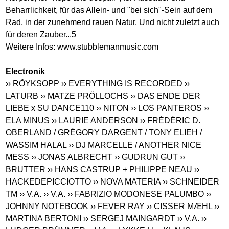
Beharrlichkeit, für das Allein- und "bei sich"-Sein auf dem
Rad, in der zunehmend rauen Natur. Und nicht zuletzt auch
für deren Zauber...5
Weitere Infos:
www.stubblemanmusic.com
Electronik
›› RÖYKSOPP
›› EVERYTHING IS RECORDED
››
LATURB
›› MATZE PRÖLLOCHS
›› DAS ENDE DER
LIEBE x SU DANCE110
›› NITON
›› LOS PANTEROS
››
ELA MINUS
›› LAURIE ANDERSON
›› FRÉDÉRIC D.
OBERLAND / GRÉGORY DARGENT / TONY ELIEH /
WASSIM HALAL
›› DJ MARCELLE / ANOTHER NICE
MESS
›› JONAS ALBRECHT
›› GUDRUN GUT
››
BRUTTER
›› HANS CASTRUP + PHILIPPE NEAU
››
HACKEDEPICCIOTTO
›› NOVA MATERIA
›› SCHNEIDER
TM
›› V.A.
›› V.A.
›› FABRIZIO MODONESE PALUMBO
››
JOHNNY NOTEBOOK
›› FEVER RAY
›› CISSER MÆHL
››
MARTINA BERTONI
›› SERGEJ MAINGARDT
›› V.A.
››