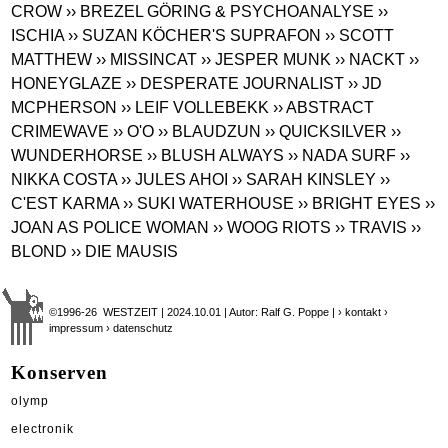
CROW
›› BREZEL GÖRING & PSYCHOANALYSE
››
ISCHIA
›› SUZAN KÖCHER'S SUPRAFON
›› SCOTT
MATTHEW
›› MISSINCAT
›› JESPER MUNK
›› NACKT
››
HONEYGLAZE
›› DESPERATE JOURNALIST
›› JD
MCPHERSON
›› LEIF VOLLEBEKK
›› ABSTRACT
CRIMEWAVE
›› O'O
›› BLAUDZUN
›› QUICKSILVER
››
WUNDERHORSE
›› BLUSH ALWAYS
›› NADA SURF
››
NIKKA COSTA
›› JULES AHOI
›› SARAH KINSLEY
››
C'EST KARMA
›› SUKI WATERHOUSE
›› BRIGHT EYES
››
JOAN AS POLICE WOMAN
›› WOOG RIOTS
›› TRAVIS
››
BLOND
›› DIE MAUSIS
©1996-26 WESTZEIT | 2024.10.01 | Autor: Ralf G. Poppe |
› kontakt
›
impressum
› datenschutz
Konserven
olymp
electronik