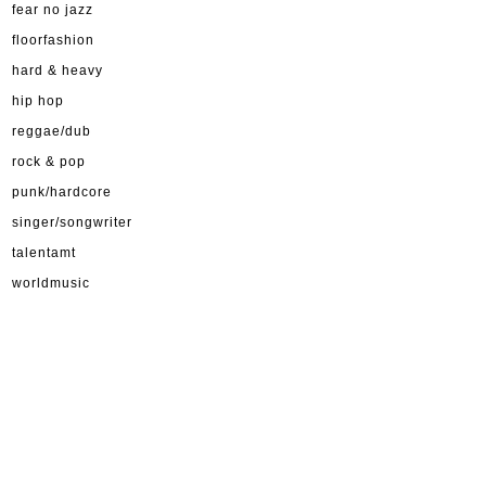
fear no jazz
floorfashion
hard & heavy
hip hop
reggae/dub
rock & pop
punk/hardcore
singer/songwriter
talentamt
worldmusic