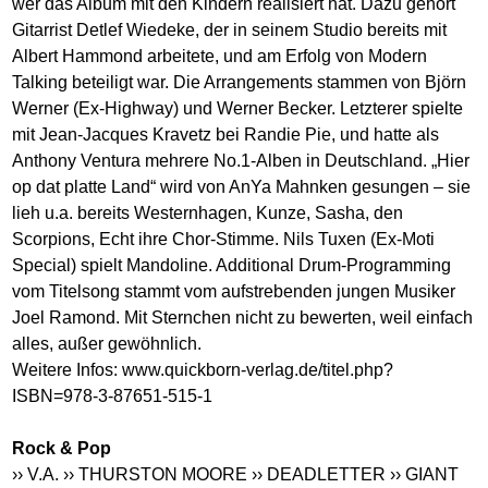
wer das Album mit den Kindern realisiert hat. Dazu gehört
Gitarrist Detlef Wiedeke, der in seinem Studio bereits mit
Albert Hammond arbeitete, und am Erfolg von Modern
Talking beteiligt war. Die Arrangements stammen von Björn
Werner (Ex-Highway) und Werner Becker. Letzterer spielte
mit Jean-Jacques Kravetz bei Randie Pie, und hatte als
Anthony Ventura mehrere No.1-Alben in Deutschland. „Hier
op dat platte Land“ wird von AnYa Mahnken gesungen – sie
lieh u.a. bereits Westernhagen, Kunze, Sasha, den
Scorpions, Echt ihre Chor-Stimme. Nils Tuxen (Ex-Moti
Special) spielt Mandoline. Additional Drum-Programming
vom Titelsong stammt vom aufstrebenden jungen Musiker
Joel Ramond. Mit Sternchen nicht zu bewerten, weil einfach
alles, außer gewöhnlich.
Weitere Infos:
www.quickborn-verlag.de/titel.php?
ISBN=978-3-87651-515-1
Rock & Pop
›› V.A.
›› THURSTON MOORE
›› DEADLETTER
›› GIANT