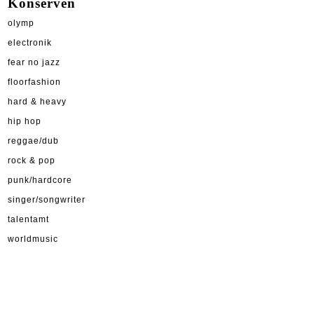
Konserven
olymp
electronik
fear no jazz
floorfashion
hard & heavy
hip hop
reggae/dub
rock & pop
punk/hardcore
singer/songwriter
talentamt
worldmusic