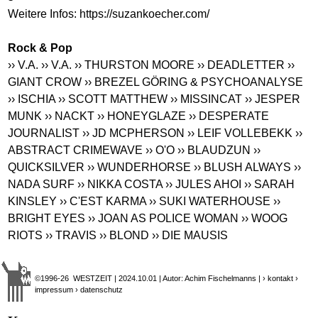
Weitere Infos:
https://suzankoecher.com
/
Rock & Pop
›› V.A.
›› V.A.
›› THURSTON MOORE
›› DEADLETTER
››
GIANT CROW
›› BREZEL GÖRING & PSYCHOANALYSE
›› ISCHIA
›› SCOTT MATTHEW
›› MISSINCAT
›› JESPER
MUNK
›› NACKT
›› HONEYGLAZE
›› DESPERATE
JOURNALIST
›› JD MCPHERSON
›› LEIF VOLLEBEKK
››
ABSTRACT CRIMEWAVE
›› O'O
›› BLAUDZUN
››
QUICKSILVER
›› WUNDERHORSE
›› BLUSH ALWAYS
››
NADA SURF
›› NIKKA COSTA
›› JULES AHOI
›› SARAH
KINSLEY
›› C'EST KARMA
›› SUKI WATERHOUSE
››
BRIGHT EYES
›› JOAN AS POLICE WOMAN
›› WOOG
RIOTS
›› TRAVIS
›› BLOND
›› DIE MAUSIS
©1996-26 WESTZEIT | 2024.10.01 | Autor: Achim Fischelmanns |
› kontakt
›
impressum
› datenschutz