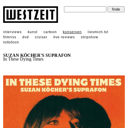
interviews
kunst
cartoon
konserven
liesmich.txt
filmriss
dvd
cruiser
live reviews
stripshow
lottofoon
SUZAN KÖCHER'S SUPRAFON
In These Dying Times