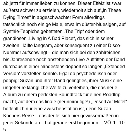
ab jetzt für immer lieben zu können. Dieser Effekt ist zwar
äußerst schwer zu erzielen, wiederholt sich auf „In These
Dying Times“ in abgeschwächter Form allerdings
tatsächlich noch einige Male, etwa im düster-bluesigen, auf
Synthie-Teppiche gebetteten „The Trip“ oder dem
grandiosen „Living In A Bad Place“, das sich in seiner
zweiten Hälfte langsam, aber konsequent zu einer Disco-
Nummer aufschwingt – die man sich bei den zahlreichen
bis Jahresende noch anstehenden Live-Auftritten der Band
durchaus in einer mindestens doppelt so langen ‚Extended
Version‘ vorstellen könnte. Egal ob psychedelisch oder
poppig: Suzan und ihrer Band gelingt es, ihrer Musik eine
ungeheure klangliche Weite zu verleihen, die das neue
Album zu einem perfekten Soundtrack für einen Roadtrip
macht, auf dem das finale (neunminütige!) „Desert Air Motel“
hoffentlich nur eine Zwischenstation ist, denn Suzan
Köchers Reise – das deutet sich hier gewissermaßen in
jeder Sekunde an – hat gerade erst begonnen… VÖ: 11.10.
5