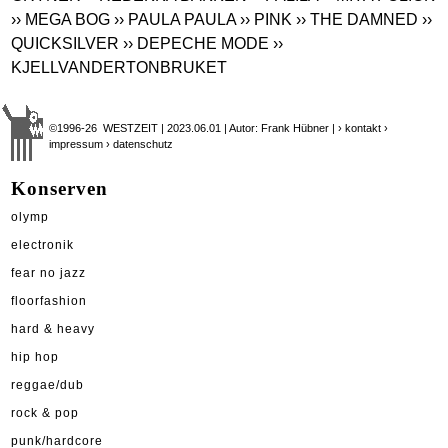
›› MEGA BOG
›› PAULA PAULA
›› PINK
›› THE DAMNED
››
QUICKSILVER
›› DEPECHE MODE
››
KJELLVANDERTONBRUKET
©1996-26 WESTZEIT | 2023.06.01 | Autor: Frank Hübner |
› kontakt
›
impressum
› datenschutz
Konserven
olymp
electronik
fear no jazz
floorfashion
hard & heavy
hip hop
reggae/dub
rock & pop
punk/hardcore