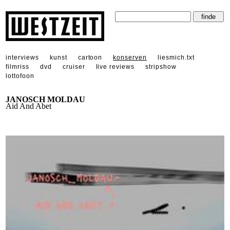
interviews
kunst
cartoon
konserven
liesmich.txt
filmriss
dvd
cruiser
live reviews
stripshow
lottofoon
JANOSCH MOLDAU
Aid And Abet