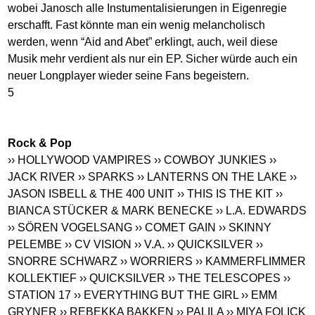
wobei Janosch alle Instumentalisierungen in Eigenregie
erschafft. Fast könnte man ein wenig melancholisch
werden, wenn “Aid and Abet” erklingt, auch, weil diese
Musik mehr verdient als nur ein EP. Sicher würde auch ein
neuer Longplayer wieder seine Fans begeistern.
5
Rock & Pop
›› HOLLYWOOD VAMPIRES
›› COWBOY JUNKIES
››
JACK RIVER
›› SPARKS
›› LANTERNS ON THE LAKE
››
JASON ISBELL & THE 400 UNIT
›› THIS IS THE KIT
››
BIANCA STÜCKER & MARK BENECKE
›› L.A. EDWARDS
›› SÖREN VOGELSANG
›› COMET GAIN
›› SKINNY
PELEMBE
›› CV VISION
›› V.A.
›› QUICKSILVER
››
SNORRE SCHWARZ
›› WORRIERS
›› KAMMERFLIMMER
KOLLEKTIEF
›› QUICKSILVER
›› THE TELESCOPES
››
STATION 17
›› EVERYTHING BUT THE GIRL
›› EMM
GRYNER
›› REBEKKA BAKKEN
›› PALILA
›› MIYA FOLICK