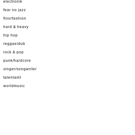
electronik
fear no jazz
floorfashion
hard & heavy
hip hop
reggae/dub
rock & pop
punk/hardcore
singer/songwriter
talentamt
worldmusic