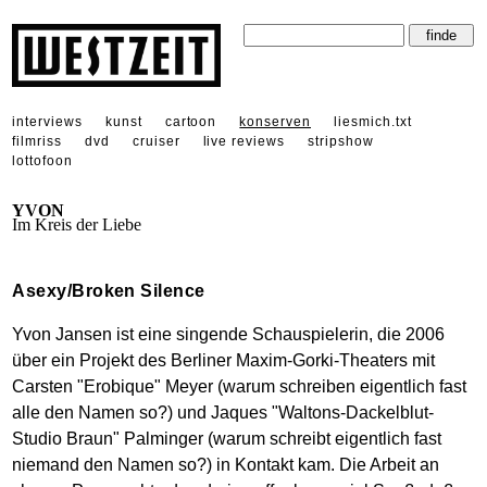
interviews
kunst
cartoon
konserven
liesmich.txt
filmriss
dvd
cruiser
live reviews
stripshow
lottofoon
YVON
Im Kreis der Liebe
Asexy/Broken Silence
Yvon Jansen ist eine singende Schauspielerin, die 2006
über ein Projekt des Berliner Maxim-Gorki-Theaters mit
Carsten "Erobique" Meyer (warum schreiben eigentlich fast
alle den Namen so?) und Jaques "Waltons-Dackelblut-
Studio Braun" Palminger (warum schreibt eigentlich fast
niemand den Namen so?) in Kontakt kam. Die Arbeit an