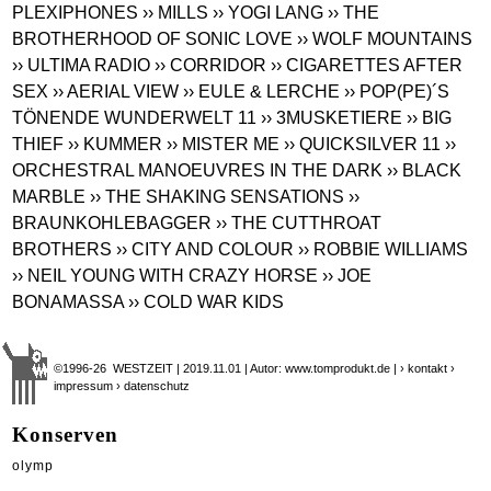
PLEXIPHONES
›› MILLS
›› YOGI LANG
›› THE
BROTHERHOOD OF SONIC LOVE
›› WOLF MOUNTAINS
›› ULTIMA RADIO
›› CORRIDOR
›› CIGARETTES AFTER
SEX
›› AERIAL VIEW
›› EULE & LERCHE
›› POP(PE)´S
TÖNENDE WUNDERWELT 11
›› 3MUSKETIERE
›› BIG
THIEF
›› KUMMER
›› MISTER ME
›› QUICKSILVER 11
››
ORCHESTRAL MANOEUVRES IN THE DARK
›› BLACK
MARBLE
›› THE SHAKING SENSATIONS
››
BRAUNKOHLEBAGGER
›› THE CUTTHROAT
BROTHERS
›› CITY AND COLOUR
›› ROBBIE WILLIAMS
›› NEIL YOUNG WITH CRAZY HORSE
›› JOE
BONAMASSA
›› COLD WAR KIDS
©1996-26 WESTZEIT | 2019.11.01 | Autor: www.tomprodukt.de |
› kontakt
›
impressum
› datenschutz
Konserven
olymp