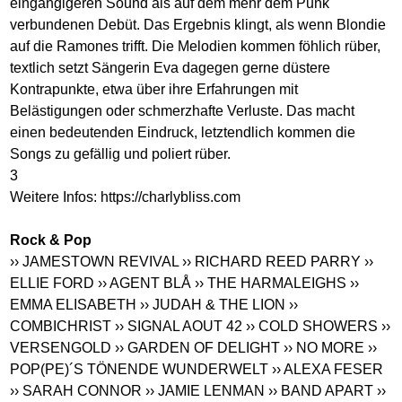
eingängigeren Sound als auf dem mehr dem Punk
verbundenen Debüt. Das Ergebnis klingt, als wenn Blondie
auf die Ramones trifft. Die Melodien kommen föhlich rüber,
textlich setzt Sängerin Eva dagegen gerne düstere
Kontrapunkte, etwa über ihre Erfahrungen mit
Belästigungen oder schmerzhafte Verluste. Das macht
einen bedeutenden Eindruck, letztendlich kommen die
Songs zu gefällig und poliert rüber.
3
Weitere Infos:
https://charlybliss.com
Rock & Pop
›› JAMESTOWN REVIVAL
›› RICHARD REED PARRY
››
ELLIE FORD
›› AGENT BLÅ
›› THE HARMALEIGHS
››
EMMA ELISABETH
›› JUDAH & THE LION
››
COMBICHRIST
›› SIGNAL AOUT 42
›› COLD SHOWERS
››
VERSENGOLD
›› GARDEN OF DELIGHT
›› NO MORE
››
POP(PE)´S TÖNENDE WUNDERWELT
›› ALEXA FESER
›› SARAH CONNOR
›› JAMIE LENMAN
›› BAND APART
››