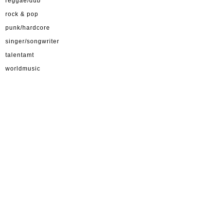
reggae/dub
rock & pop
punk/hardcore
singer/songwriter
talentamt
worldmusic