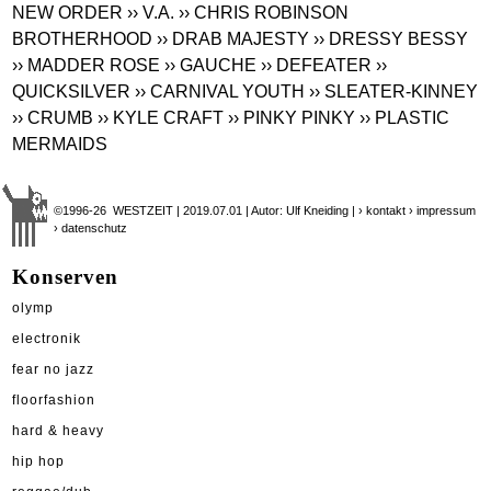
NEW ORDER
›› V.A.
›› CHRIS ROBINSON
BROTHERHOOD
›› DRAB MAJESTY
›› DRESSY BESSY
›› MADDER ROSE
›› GAUCHE
›› DEFEATER
››
QUICKSILVER
›› CARNIVAL YOUTH
›› SLEATER-KINNEY
›› CRUMB
›› KYLE CRAFT
›› PINKY PINKY
›› PLASTIC
MERMAIDS
©1996-26 WESTZEIT | 2019.07.01 | Autor: Ulf Kneiding |
› kontakt
› impressum
› datenschutz
Konserven
olymp
electronik
fear no jazz
floorfashion
hard & heavy
hip hop