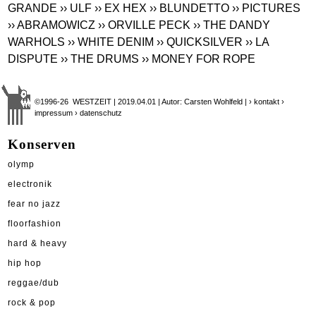
GRANDE
›› ULF
›› EX HEX
›› BLUNDETTO
›› PICTURES
›› ABRAMOWICZ
›› ORVILLE PECK
›› THE DANDY
WARHOLS
›› WHITE DENIM
›› QUICKSILVER
›› LA
DISPUTE
›› THE DRUMS
›› MONEY FOR ROPE
©1996-26 WESTZEIT | 2019.04.01 | Autor: Carsten Wohlfeld |
› kontakt
›
impressum
› datenschutz
Konserven
olymp
electronik
fear no jazz
floorfashion
hard & heavy
hip hop
reggae/dub
rock & pop