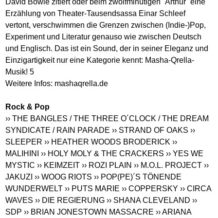
David Bowie zitiert oder beim zwölfminütigen ´Arthur´ eine
Erzählung von Theater-Tausendsassa Einar Schleef
vertont, verschwimmen die Grenzen zwischen (Indie-)Pop,
Experiment und Literatur genauso wie zwischen Deutsch
und Englisch. Das ist ein Sound, der in seiner Eleganz und
Einzigartigkeit nur eine Kategorie kennt: Masha-Qrella-
Musik! 5
Weitere Infos: mashaqrella.de
Rock & Pop
›› THE BANGLES / THE THREE O´CLOCK / THE DREAM
SYNDICATE / RAIN PARADE
›› STRAND OF OAKS
››
SLEEPER
›› HEATHER WOODS BRODERICK
››
MALIHINI
›› HOLY MOLY & THE CRACKERS
›› YES WE
MYSTIC
›› KEIMZEIT
›› ROZI PLAIN
›› M.O.L. PROJECT
››
JAKUZI
›› WOOG RIOTS
›› POP(PE)´S TÖNENDE
WUNDERWELT
›› PUTS MARIE
›› COPPERSKY
›› CIRCA
WAVES
›› DIE REGIERUNG
›› SHANA CLEVELAND
››
SDP
›› BRIAN JONESTOWN MASSACRE
›› ARIANA