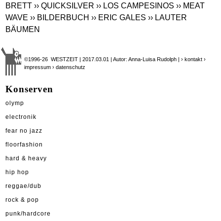
BRETT
›› QUICKSILVER
›› LOS CAMPESINOS
›› MEAT
WAVE
›› BILDERBUCH
›› ERIC GALES
›› LAUTER
BÄUMEN
©1996-26 WESTZEIT | 2017.03.01 | Autor: Anna-Luisa Rudolph |
› kontakt
›
impressum
› datenschutz
Konserven
olymp
electronik
fear no jazz
floorfashion
hard & heavy
hip hop
reggae/dub
rock & pop
punk/hardcore