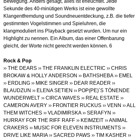
Bewegung. Anders gesagt, alles ist erleuchtet. Jede
Sekunde des 40-minütigen Werks ist eine gewollte
Klangentfremdung und Soundneuentdeckung, z.B. die tiefer
gestimmten Vogelstimmen und Spieluhren, die
klangmoduliert ins Playback gesetzt wurden. Um nur ein
Highlight zu nennen. Ein Album, das einer Offenbarung
gleicht, der Worte nicht gerecht werden können. 6
Rock & Pop
›› THE DEARS
›› THE FRANKLIN ELECTRIC
›› CHRIS
BROKAW & HOLLY ANDERSON
›› BATHSHEBA
›› EMEL
›› ERDLING
›› MIKE SINGER
›› DEAR READER
››
BLAUDZUN
›› ELENA SETIEN
›› POP(PE)´S TÖNENDE
WUNDERWELT
›› CIRCA WAVES
›› REAL ESTATE
››
CAMERON AVERY
›› FRONTIER RUCKUS
›› VENN
›› ALL
THEM WITCHES
›› VLADIMIRSKA
›› SERAFYN
››
HURRAY FOR THE RIFF RAFF
›› KEIMZEIT
›› ANIMAL
CRAKERS
›› MUSIC FOR ELEVEN INSTRUMENTS
››
DRIVE LIKE MARIA
›› SACRED PAWS
›› TIM KASHER
››