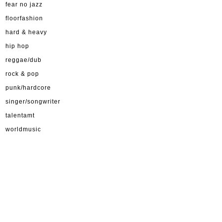
fear no jazz
floorfashion
hard & heavy
hip hop
reggae/dub
rock & pop
punk/hardcore
singer/songwriter
talentamt
worldmusic