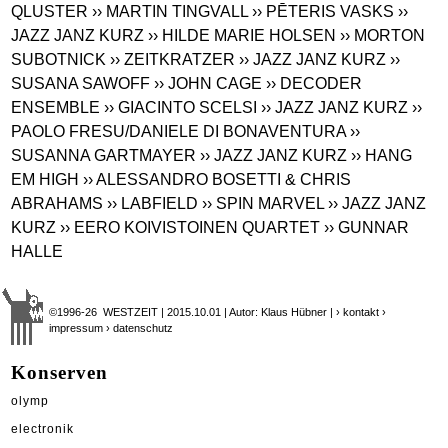
QLUSTER
›› MARTIN TINGVALL
›› PĒTERIS VASKS
››
JAZZ JANZ KURZ
›› HILDE MARIE HOLSEN
›› MORTON
SUBOTNICK
›› ZEITKRATZER
›› JAZZ JANZ KURZ
››
SUSANA SAWOFF
›› JOHN CAGE
›› DECODER
ENSEMBLE
›› GIACINTO SCELSI
›› JAZZ JANZ KURZ
››
PAOLO FRESU/DANIELE DI BONAVENTURA
››
SUSANNA GARTMAYER
›› JAZZ JANZ KURZ
›› HANG
EM HIGH
›› ALESSANDRO BOSETTI & CHRIS
ABRAHAMS
›› LABFIELD
›› SPIN MARVEL
›› JAZZ JANZ
KURZ
›› EERO KOIVISTOINEN QUARTET
›› GUNNAR
HALLE
©1996-26 WESTZEIT | 2015.10.01 | Autor: Klaus Hübner |
› kontakt
›
impressum
› datenschutz
Konserven
olymp
electronik