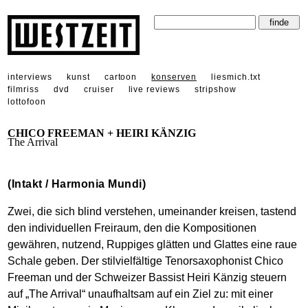
interviews
kunst
cartoon
konserven
liesmich.txt
filmriss
dvd
cruiser
live reviews
stripshow
lottofoon
CHICO FREEMAN + HEIRI KÄNZIG
The Arrival
(Intakt / Harmonia Mundi)
Zwei, die sich blind verstehen, umeinander kreisen, tastend
den individuellen Freiraum, den die Kompositionen
gewähren, nutzend, Ruppiges glätten und Glattes eine raue
Schale geben. Der stilvielfältige Tenorsaxophonist Chico
Freeman und der Schweizer Bassist Heiri Känzig steuern
auf „The Arrival“ unaufhaltsam auf ein Ziel zu: mit einer