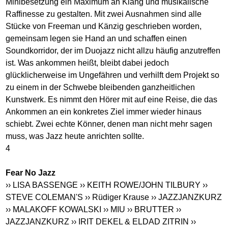
Minibesetzung ein Maximum an Klang und musikalische
Raffinesse zu gestalten. Mit zwei Ausnahmen sind alle
Stücke von Freeman und Känzig geschrieben worden,
gemeinsam legen sie Hand an und schaffen einen
Soundkorridor, der im Duojazz nicht allzu häufig anzutreffen
ist. Was ankommen heißt, bleibt dabei jedoch
glücklicherweise im Ungefähren und verhilft dem Projekt so
zu einem in der Schwebe bleibenden ganzheitlichen
Kunstwerk. Es nimmt den Hörer mit auf eine Reise, die das
Ankommen an ein konkretes Ziel immer wieder hinaus
schiebt. Zwei echte Könner, denen man nicht mehr sagen
muss, was Jazz heute anrichten sollte.
4
Fear No Jazz
›› LISA BASSENGE
›› KEITH ROWE/JOHN TILBURY
››
STEVE COLEMAN'S
›› Rüdiger Krause
›› JAZZJANZKURZ
›› MALAKOFF KOWALSKI
›› MIU
›› BRUTTER
››
JAZZJANZKURZ
›› IRIT DEKEL & ELDAD ZITRIN
››