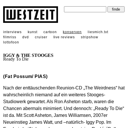
interviews
kunst
cartoon
konserven
liesmich.txt
filmriss
dvd
cruiser
live reviews
stripshow
lottofoon
IGGY & THE STOOGES
Ready To Die
(Fat Possum/ PIAS)
Nach der enttäuschenden Reunion-CD „The Weirdness“ hat
wahrscheinlich niemand auf ein weiteres Stooges-
Studiowerk gewartet. Als Ron Asheton starb, waren die
Chancen abermals minimiert. Und dennoch: „Ready To Die“
ist da. Mit Scott Asheton, James Williamsen, 2007er
Neueinstieg James Watt, und –natürlich- Iggy Pop. Im