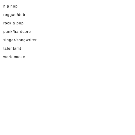
hip hop
reggae/dub
rock & pop
punk/hardcore
singer/songwriter
talentamt
worldmusic