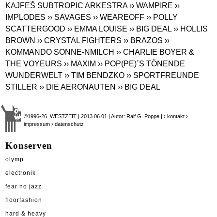
KAJFEŠ SUBTROPIC ARKESTRA
›› WAMPIRE
››
IMPLODES
›› SAVAGES
›› WEAREOFF
›› POLLY
SCATTERGOOD
›› EMMA LOUISE
›› BIG DEAL
›› HOLLIS
BROWN
›› CRYSTAL FIGHTERS
›› BRAZOS
››
KOMMANDO SONNE-NMILCH
›› CHARLIE BOYER &
THE VOYEURS
›› MAXIM
›› POP(PE)´S TÖNENDE
WUNDERWELT
›› TIM BENDZKO
›› SPORTFREUNDE
STILLER
›› DIE AERONAUTEN
›› BIG DEAL
©1996-26 WESTZEIT | 2013.06.01 | Autor: Ralf G. Poppe |
› kontakt
›
impressum
› datenschutz
Konserven
olymp
electronik
fear no jazz
floorfashion
hard & heavy