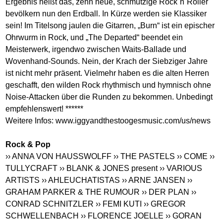
Ergebnis heißt das, zehn neue, schmutzige Rock´n´Roller
bevölkern nun den Erdball. In Kürze werden sie Klassiker
sein! Im Titelsong jaulen die Gitarren, „Burn“ ist ein epischer
Ohrwurm in Rock, und „The Departed“ beendet ein
Meisterwerk, irgendwo zwischen Waits-Ballade und
Wovenhand-Sounds. Nein, der Krach der Siebziger Jahre
ist nicht mehr präsent. Vielmehr haben es die alten Herren
geschafft, den wilden Rock rhythmisch und hymnisch ohne
Noise-Attacken über die Runden zu bekommen. Unbedingt
empfehlenswert! ******
Weitere Infos:
www.iggyandthestoogesmusic.com/us/news
Rock & Pop
›› ANNA VON HAUSSWOLFF
›› THE PASTELS
›› COME
››
TULLYCRAFT
›› BLANK & JONES present
›› VARIOUS
ARTISTS
›› AHLEUCHATISTAS
›› ARNE JANSEN
››
GRAHAM PARKER & THE RUMOUR
›› DER PLAN
››
CONRAD SCHNITZLER
›› FEMI KUTI
›› GREGOR
SCHWELLENBACH
›› FLORENCE JOELLE
›› GORAN