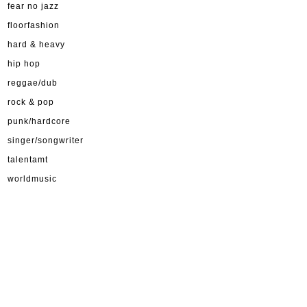
fear no jazz
floorfashion
hard & heavy
hip hop
reggae/dub
rock & pop
punk/hardcore
singer/songwriter
talentamt
worldmusic