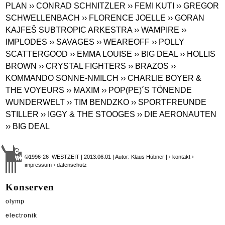
PLAN
›› CONRAD SCHNITZLER
›› FEMI KUTI
›› GREGOR
SCHWELLENBACH
›› FLORENCE JOELLE
›› GORAN
KAJFEŠ SUBTROPIC ARKESTRA
›› WAMPIRE
››
IMPLODES
›› SAVAGES
›› WEAREOFF
›› POLLY
SCATTERGOOD
›› EMMA LOUISE
›› BIG DEAL
›› HOLLIS
BROWN
›› CRYSTAL FIGHTERS
›› BRAZOS
››
KOMMANDO SONNE-NMILCH
›› CHARLIE BOYER &
THE VOYEURS
›› MAXIM
›› POP(PE)´S TÖNENDE
WUNDERWELT
›› TIM BENDZKO
›› SPORTFREUNDE
STILLER
›› IGGY & THE STOOGES
›› DIE AERONAUTEN
›› BIG DEAL
©1996-26 WESTZEIT | 2013.06.01 | Autor: Klaus Hübner |
› kontakt
›
impressum
› datenschutz
Konserven
olymp
electronik