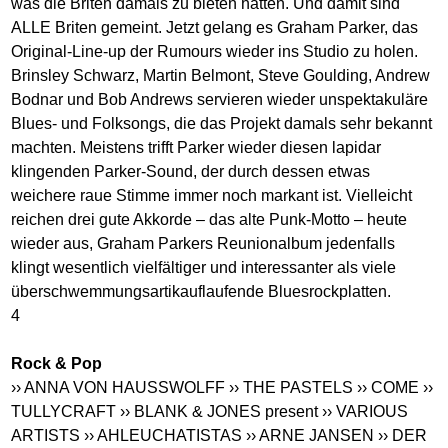
was die Briten damals zu bieten hatten. Und damit sind
ALLE Briten gemeint. Jetzt gelang es Graham Parker, das
Original-Line-up der Rumours wieder ins Studio zu holen.
Brinsley Schwarz, Martin Belmont, Steve Goulding, Andrew
Bodnar und Bob Andrews servieren wieder unspektakuläre
Blues- und Folksongs, die das Projekt damals sehr bekannt
machten. Meistens trifft Parker wieder diesen lapidar
klingenden Parker-Sound, der durch dessen etwas
weichere raue Stimme immer noch markant ist. Vielleicht
reichen drei gute Akkorde – das alte Punk-Motto – heute
wieder aus, Graham Parkers Reunionalbum jedenfalls
klingt wesentlich vielfältiger und interessanter als viele
überschwemmungsartikauflaufende Bluesrockplatten.
4
Rock & Pop
›› ANNA VON HAUSSWOLFF
›› THE PASTELS
›› COME
››
TULLYCRAFT
›› BLANK & JONES present
›› VARIOUS
ARTISTS
›› AHLEUCHATISTAS
›› ARNE JANSEN
›› DER