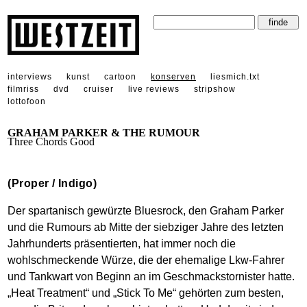
interviews
kunst
cartoon
konserven
liesmich.txt
filmriss
dvd
cruiser
live reviews
stripshow
lottofoon
GRAHAM PARKER & THE RUMOUR
Three Chords Good
(Proper / Indigo)
Der spartanisch gewürzte Bluesrock, den Graham Parker
und die Rumours ab Mitte der siebziger Jahre des letzten
Jahrhunderts präsentierten, hat immer noch die
wohlschmeckende Würze, die der ehemalige Lkw-Fahrer
und Tankwart von Beginn an im Geschmackstornister hatte.
„Heat Treatment“ und „Stick To Me“ gehörten zum besten,