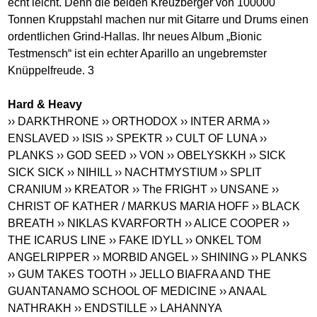
echt leicht. Denn die beiden Kreuzberger von 100000
Tonnen Kruppstahl machen nur mit Gitarre und Drums einen
ordentlichen Grind-Hallas. Ihr neues Album „Bionic
Testmensch“ ist ein echter Aparillo an ungebremster
Knüppelfreude. 3
Hard & Heavy
›› DARKTHRONE
›› ORTHODOX
›› INTER ARMA
››
ENSLAVED
›› ISIS
›› SPEKTR
›› CULT OF LUNA
››
PLANKS
›› GOD SEED
›› VON
›› OBELYSKKH
›› SICK
SICK SICK
›› NIHILL
›› NACHTMYSTIUM
›› SPLIT
CRANIUM
›› KREATOR
›› The FRIGHT
›› UNSANE
››
CHRIST OF KATHER / MARKUS MARIA HOFF
›› BLACK
BREATH
›› NIKLAS KVARFORTH
›› ALICE COOPER
››
THE ICARUS LINE
›› FAKE IDYLL
›› ONKEL TOM
ANGELRIPPER
›› MORBID ANGEL
›› SHINING
›› PLANKS
›› GUM TAKES TOOTH
›› JELLO BIAFRA AND THE
GUANTANAMO SCHOOL OF MEDICINE
›› ANAAL
NATHRAKH
›› ENDSTILLE
›› LAHANNYA