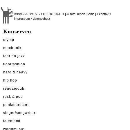
©1996-26 WESTZEIT | 2013.03.01 | Autor: Dennis Behle |
› kontakt
›
impressum
› datenschutz
Konserven
olymp
electronik
fear no jazz
floorfashion
hard & heavy
hip hop
reggae/dub
rock & pop
punk/hardcore
singer/songwriter
talentamt
worldmusic