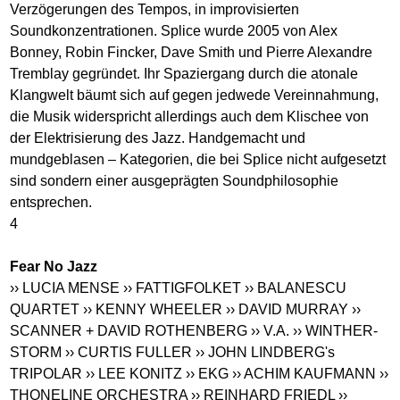
Verzögerungen des Tempos, in improvisierten
Soundkonzentrationen. Splice wurde 2005 von Alex
Bonney, Robin Fincker, Dave Smith und Pierre Alexandre
Tremblay gegründet. Ihr Spaziergang durch die atonale
Klangwelt bäumt sich auf gegen jedwede Vereinnahmung,
die Musik widerspricht allerdings auch dem Klischee von
der Elektrisierung des Jazz. Handgemacht und
mundgeblasen – Kategorien, die bei Splice nicht aufgesetzt
sind sondern einer ausgeprägten Soundphilosophie
entsprechen.
4
Fear No Jazz
›› LUCIA MENSE
›› FATTIGFOLKET
›› BALANESCU
QUARTET
›› KENNY WHEELER
›› DAVID MURRAY
››
SCANNER + DAVID ROTHENBERG
›› V.A.
›› WINTHER-
STORM
›› CURTIS FULLER
›› JOHN LINDBERG's
TRIPOLAR
›› LEE KONITZ
›› EKG
›› ACHIM KAUFMANN
››
THONELINE ORCHESTRA
›› REINHARD FRIEDL
››