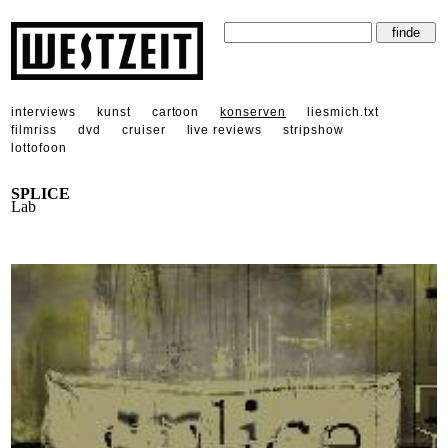
interviews
kunst
cartoon
konserven
liesmich.txt
filmriss
dvd
cruiser
live reviews
stripshow
lottofoon
SPLICE
Lab