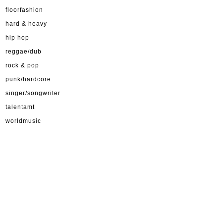
floorfashion
hard & heavy
hip hop
reggae/dub
rock & pop
punk/hardcore
singer/songwriter
talentamt
worldmusic