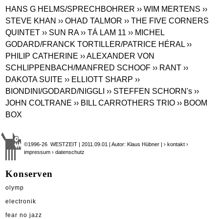
HANS G HELMS/SPRECHBOHRER
›› WIM MERTENS
››
STEVE KHAN
›› OHAD TALMOR
›› THE FIVE CORNERS
QUINTET
›› SUN RA
›› TÁ LAM 11
›› MICHEL
GODARD/FRANCK TORTILLER/PATRICE HÉRAL
››
PHILIP CATHERINE
›› ALEXANDER VON
SCHLIPPENBACH/MANFRED SCHOOF
›› RANT
››
DAKOTA SUITE
›› ELLIOTT SHARP
››
BIONDINI/GODARD/NIGGLI
›› STEFFEN SCHORN's
››
JOHN COLTRANE
›› BILL CARROTHERS TRIO
›› BOOM
BOX
©1996-26 WESTZEIT | 2011.09.01 | Autor: Klaus Hübner |
› kontakt
›
impressum
› datenschutz
Konserven
olymp
electronik
fear no jazz