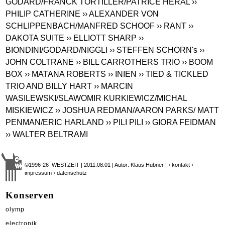
GODARD/FRANCK TORTILLER/PATRICE HÉRAL
››
PHILIP CATHERINE
›› ALEXANDER VON
SCHLIPPENBACH/MANFRED SCHOOF
›› RANT
››
DAKOTA SUITE
›› ELLIOTT SHARP
››
BIONDINI/GODARD/NIGGLI
›› STEFFEN SCHORN's
››
JOHN COLTRANE
›› BILL CARROTHERS TRIO
›› BOOM
BOX
›› MATANA ROBERTS
›› INIEN
›› TIED & TICKLED
TRIO AND BILLY HART
›› MARCIN
WASILEWSKI/SLAWOMIR KURKIEWICZ/MICHAL
MISKIEWICZ
›› JOSHUA REDMAN/AARON PARKS/ MATT
PENMAN/ERIC HARLAND
›› PILI PILI
›› GIORA FEIDMAN
›› WALTER BELTRAMI
©1996-26 WESTZEIT | 2011.08.01 | Autor: Klaus Hübner |
› kontakt
›
impressum
› datenschutz
Konserven
olymp
electronik