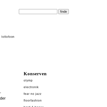
lottofoon
Konserven
olymp
electronik
–
fear no jazz
 der
floorfashion