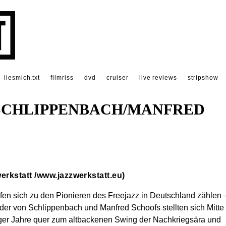
liesmich.txt
filmriss
dvd
cruiser
live reviews
stripshow
SCHLIPPENBACH/MANFRED
erkstatt /
www.jazzwerkstatt.eu
)
rfen sich zu den Pionieren des Freejazz in Deutschland zählen 
der von Schlippenbach und Manfred Schoofs stellten sich Mitte
ger Jahre quer zum altbackenen Swing der Nachkriegsära und