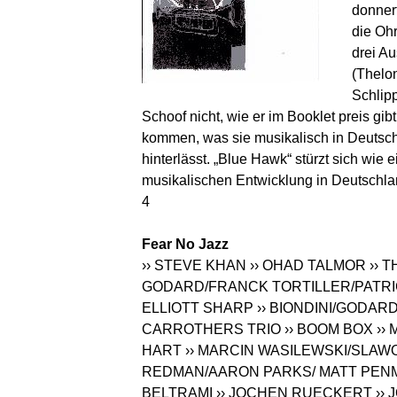
donnert
die Ohr
drei A
(Thelo
Schlip
Schoof nicht, wie er im Booklet preis gi
kommen, was sie musikalisch in Deutsc
hinterlässt. „Blue Hawk“ stürzt sich wie 
musikalischen Entwicklung in Deutschla
4
Fear No Jazz
›› STEVE KHAN
›› OHAD TALMOR
›› 
GODARD/FRANCK TORTILLER/PATRI
ELLIOTT SHARP
›› BIONDINI/GODARD
CARROTHERS TRIO
›› BOOM BOX
››
HART
›› MARCIN WASILEWSKI/SLAW
REDMAN/AARON PARKS/ MATT PEN
BELTRAMI
›› JOCHEN RUECKERT
››