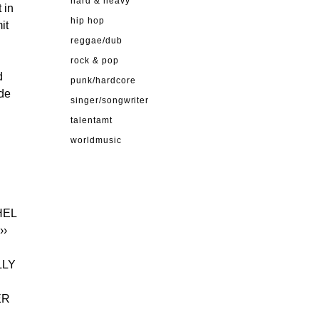
hard & heavy
 in
hip hop
it
reggae/dub
rock & pop
d
punk/hardcore
ide
singer/songwriter
talentamt
worldmusic
HEL
››
LLY
ER