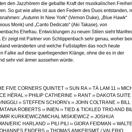
en den Jazzhörern die geballte Kraft der musikalischen Freiheit
en. So gut wie alles ist aus den Federn des Duos entstanden, m
usnahmen: „Autumn In New York“ (Vernon Duke), „Blue Hawk“
nious Monk) und „Canto Dedicato“ (Aki Takase), von
penbachs Ehefrau. Entwicklungen zu neuen Stilen sieht Manfre
bt. Er zeigt mit Partner von Schlippenbach sehr genau, woher be
hland veränderten und welche Fußstapfen das noch heute
ein Falke auf diese querliegenden Klänge, ohne die es in der
nd sehr viel ärmer aussehen würde.
THE FIVE CORNERS QUINTET
›› SUN RA
›› TÁ LAM 11
›› MIC
CE HÉRAL
›› PHILIP CATHERINE
›› RANT
›› DAKOTA SUITE
/NIGGLI
›› STEFFEN SCHORN's
›› JOHN COLTRANE
›› BILL
 MATANA ROBERTS
›› INIEN
›› TIED & TICKLED TRIO AND BI
OMIR KURKIEWICZ/MICHAL MISKIEWICZ
›› JOSHUA
MAN/ERIC HARLAND
›› PILI PILI
›› GIORA FEIDMAN
›› WALT
 JOHANNES ENDERS
›› THOMAS ANKERSMIT / VALERIO