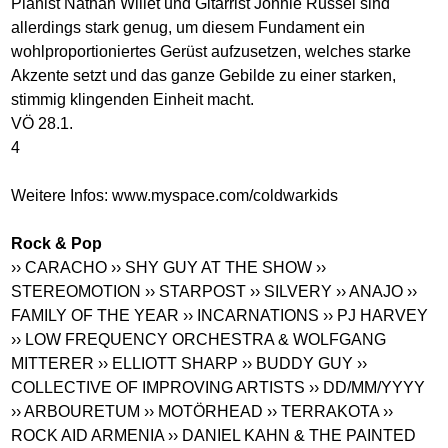
Pianist Nathan Willet und Gitarrist Jonnie Russel sind
allerdings stark genug, um diesem Fundament ein
wohlproportioniertes Gerüst aufzusetzen, welches starke
Akzente setzt und das ganze Gebilde zu einer starken,
stimmig klingenden Einheit macht.
VÖ 28.1.
4
Weitere Infos:
www.myspace.com/coldwarkids
Rock & Pop
›› CARACHO
›› SHY GUY AT THE SHOW
››
STEREOMOTION
›› STARPOST
›› SILVERY
›› ANAJO
››
FAMILY OF THE YEAR
›› INCARNATIONS
›› PJ HARVEY
›› LOW FREQUENCY ORCHESTRA & WOLFGANG
MITTERER
›› ELLIOTT SHARP
›› BUDDY GUY
››
COLLECTIVE OF IMPROVING ARTISTS
›› DD/MM/YYYY
›› ARBOURETUM
›› MOTÖRHEAD
›› TERRAKOTA
››
ROCK AID ARMENIA
›› DANIEL KAHN & THE PAINTED