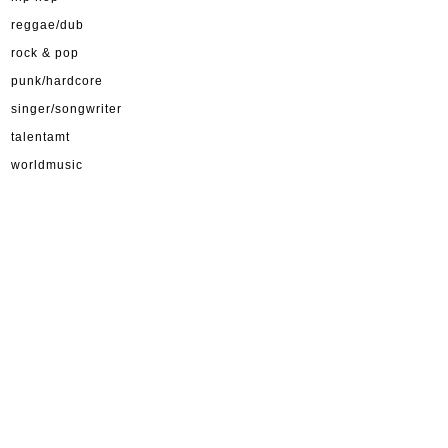
reggae/dub
rock & pop
punk/hardcore
singer/songwriter
talentamt
worldmusic