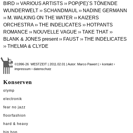
BIRD
›› VARIOUS ARTISTS
›› POP(PE)´S TÖNENDE
WUNDERWELT
›› SCHANDMAUL
›› NADINE GERMANN
›› M. WALKING ON THE WATER
›› KAIZERS
ORCHESTRA
›› THE INDELICATES
›› HOTPANTS
ROMANCE
›› NOUVELLE VAGUE
›› TAKE THAT
››
BLANK & JONES present
›› FAUST
›› THE INDELICATES
›› THELMA & CLYDE
©1996-26 WESTZEIT | 2011.02.01 | Autor: Marco Pawert |
› kontakt
›
impressum
› datenschutz
Konserven
olymp
electronik
fear no jazz
floorfashion
hard & heavy
hip hop