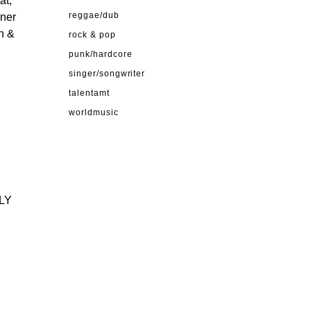
ät,
ner
reggae/dub
n &
rock & pop
punk/hardcore
singer/songwriter
talentamt
worldmusic
LY