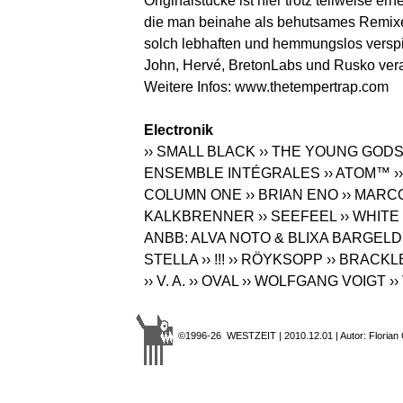
Originalstücke ist hier trotz teilweise e
die man beinahe als behutsames Remixe
solch lebhaften und hemmungslos verspie
John, Hervé, BretonLabs und Rusko veran
Weitere Infos:
www.thetempertrap.com
Electronik
›› SMALL BLACK
›› THE YOUNG GOD
ENSEMBLE INTÉGRALES
›› ATOM™
›
COLUMN ONE
›› BRIAN ENO
›› MARC
KALKBRENNER
›› SEEFEEL
›› WHIT
ANBB: ALVA NOTO & BLIXA BARGELD
STELLA
›› !!!
›› RÖYKSOPP
›› BRACKL
›› V. A.
›› OVAL
›› WOLFGANG VOIGT
››
©1996-26 WESTZEIT | 2010.12.01 | Autor: Florian C