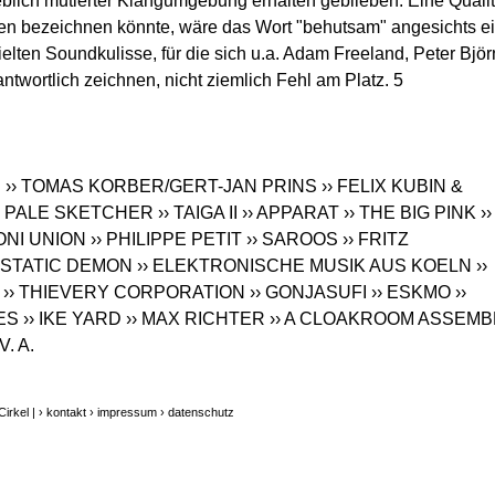
rheblich mutierter Klangumgebung erhalten geblieben. Eine Qualit
n bezeichnen könnte, wäre das Wort "behutsam" angesichts ei
lten Soundkulisse, für die sich u.a. Adam Freeland, Peter Björ
twortlich zeichnen, nicht ziemlich Fehl am Platz. 5
S
›› TOMAS KORBER/GERT-JAN PRINS
›› FELIX KUBIN &
› PALE SKETCHER
›› TAIGA II
›› APPARAT
›› THE BIG PINK
››
ONI UNION
›› PHILIPPE PETIT
›› SAROOS
›› FRITZ
E STATIC DEMON
›› ELEKTRONISCHE MUSIK AUS KOELN
››
›› THIEVERY CORPORATION
›› GONJASUFI
›› ESKMO
››
ES
›› IKE YARD
›› MAX RICHTER
›› A CLOAKROOM ASSEMB
 V. A.
irkel |
› kontakt
› impressum
› datenschutz