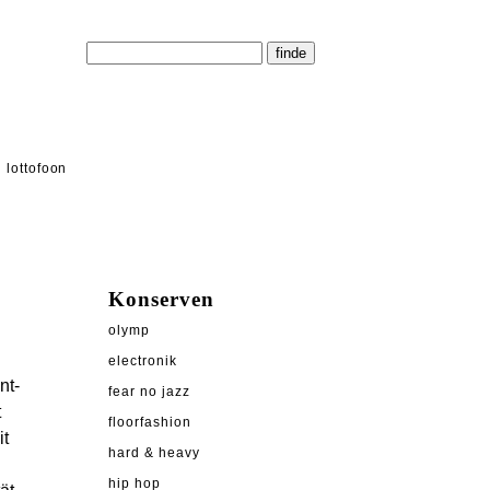
lottofoon
Konserven
olymp
electronik
nt-
fear no jazz
t
floorfashion
it
hard & heavy
hip hop