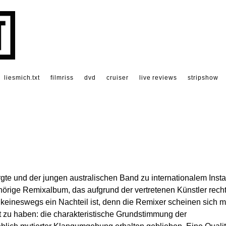
liesmich.txt
filmriss
dvd
cruiser
live reviews
stripshow
te und der jungen australischen Band zu internationalem Insta
hörige Remixalbum, das aufgrund der vertretenen Künstler rech
eineswegs ein Nachteil ist, denn die Remixer scheinen sich m
t zu haben: die charakteristische Grundstimmung der