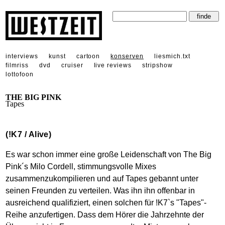
interviews
kunst
cartoon
konserven
liesmich.txt
filmriss
dvd
cruiser
live reviews
stripshow
lottofoon
THE BIG PINK
Tapes
(!K7 / Alive)
Es war schon immer eine große Leidenschaft von The Big
Pink´s Milo Cordell, stimmungsvolle Mixes
zusammenzukompilieren und auf Tapes gebannt unter
seinen Freunden zu verteilen. Was ihn ihn offenbar in
ausreichend qualifiziert, einen solchen für !K7`s "Tapes"-
Reihe anzufertigen. Dass dem Hörer die Jahrzehnte der