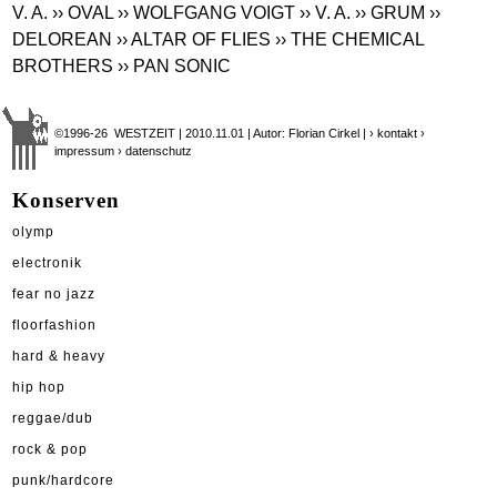
V. A.
›› OVAL
›› WOLFGANG VOIGT
›› V. A.
›› GRUM
››
DELOREAN
›› ALTAR OF FLIES
›› THE CHEMICAL
BROTHERS
›› PAN SONIC
©1996-26 WESTZEIT | 2010.11.01 | Autor: Florian Cirkel |
› kontakt
›
impressum
› datenschutz
Konserven
olymp
electronik
fear no jazz
floorfashion
hard & heavy
hip hop
reggae/dub
rock & pop
punk/hardcore