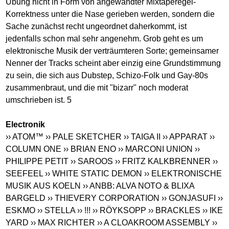
Übung nicht in Form von angewandter Mixtaperegel-
Korrektness unter die Nase gerieben werden, sondern die
Sache zunächst recht ungeordnet daherkommt, ist
jedenfalls schon mal sehr angenehm. Grob geht es um
elektronische Musik der verträumteren Sorte; gemeinsamer
Nenner der Tracks scheint aber einzig eine Grundstimmung
zu sein, die sich aus Dubstep, Schizo-Folk und Gay-80s
zusammenbraut, und die mit "bizarr" noch moderat
umschrieben ist. 5
Electronik
›› ATOM™
›› PALE SKETCHER
›› TAIGA II
›› APPARAT
››
COLUMN ONE
›› BRIAN ENO
›› MARCONI UNION
››
PHILIPPE PETIT
›› SAROOS
›› FRITZ KALKBRENNER
››
SEEFEEL
›› WHITE STATIC DEMON
›› ELEKTRONISCHE
MUSIK AUS KOELN
›› ANBB: ALVA NOTO & BLIXA
BARGELD
›› THIEVERY CORPORATION
›› GONJASUFI
››
ESKMO
›› STELLA
›› !!!
›› RÖYKSOPP
›› BRACKLES
›› IKE
YARD
›› MAX RICHTER
›› A CLOAKROOM ASSEMBLY
››