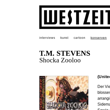
interviews
kunst
cartoon
konserven
T.M. STEVENS
Shocka Zooloo
(Unit
Der Vie
blosse
arrang
Sidema