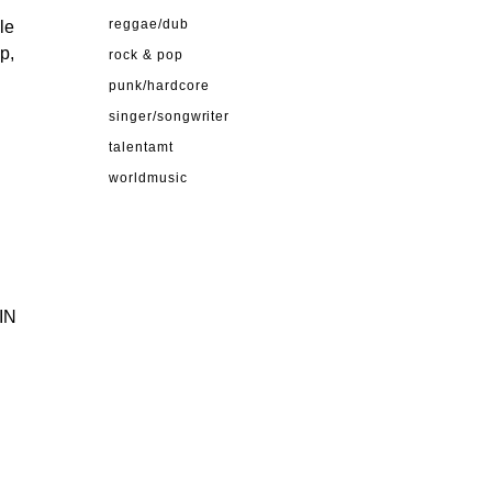
le
reggae/dub
p,
rock & pop
punk/hardcore
singer/songwriter
talentamt
worldmusic
IN