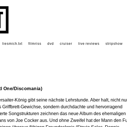
liesmich.txt
filmriss
dvd
cruiser
live reviews
stripshow
ed One/Discomania)
rsaiter-König gibt seine nächste Lehrstunde. Aber halt, nicht nu
s Griffbrett-Gewichse, sondern durchdachte und hervorragend
ierte Songstrukturen zeichnen das neue Album des ehemaligen
ns von Joe Cocker aus. Und ohne Zweifel hat der Mann den F