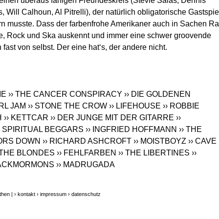
einen überaus fähigen Freundeskreis (Stevie Salas, Dennis
 Will Calhoun, Al Pitrelli), der natürlich obligatorische Gastspie
ern musste. Dass der farbenfrohe Amerikaner auch in Sachen Ra
, Rock und Ska auskennt und immer eine schwer groovende
fast von selbst. Der eine hat‘s, der andere nicht.
ME
›› THE CANCER CONSPIRACY
›› DIE GOLDENEN
ARL JAM
›› STONE THE CROW
›› LIFEHOUSE
›› ROBBIE
H
›› KETTCAR
›› DER JUNGE MIT DER GITARRE
››
› SPIRITUAL BEGGARS
›› INGFRIED HOFFMANN
›› THE
OORS DOWN
›› RICHARD ASHCROFT
›› MOISTBOYZ
›› CAVE 
› THE BLONDES
›› FEHLFARBEN
›› THE LIBERTINES
››
 JACKMORMONS
›› MADRUGADA
then |
› kontakt
› impressum
› datenschutz