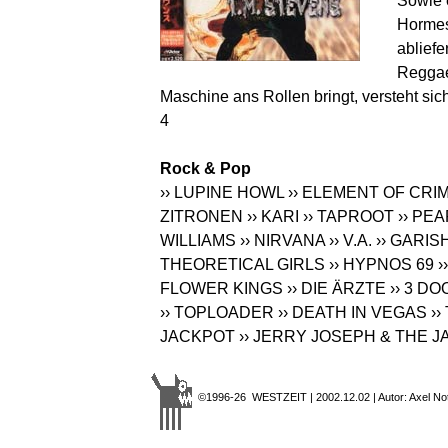
Sowie 
Hormes,
ablief
Reggae
Maschine ans Rollen bringt, versteht sich 
4
Rock & Pop
›› LUPINE HOWL
›› ELEMENT OF CRI
ZITRONEN
›› KARI
›› TAPROOT
›› PE
WILLIAMS
›› NIRVANA
›› V.A.
›› GARIS
THEORETICAL GIRLS
›› HYPNOS 69
›
FLOWER KINGS
›› DIE ÄRZTE
›› 3 D
›› TOPLOADER
›› DEATH IN VEGAS
›
JACKPOT
›› JERRY JOSEPH & THE
©1996-26 WESTZEIT | 2002.12.02 | Autor: Axel No