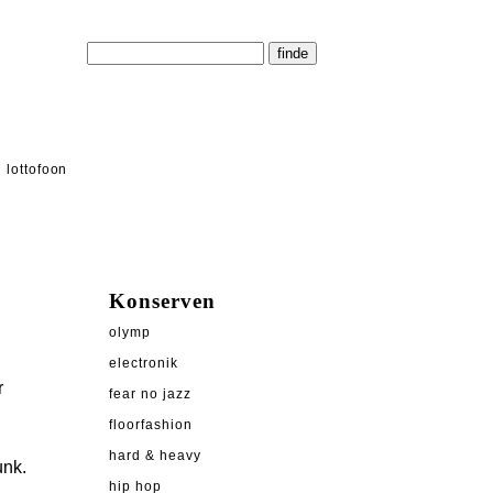
lottofoon
Konserven
olymp
electronik
r
fear no jazz
floorfashion
hard & heavy
unk.
hip hop