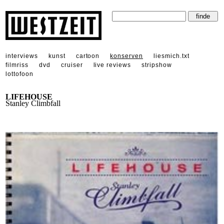
interviews
kunst
cartoon
konserven
liesmich.txt
filmriss
dvd
cruiser
live reviews
stripshow
lottofoon
LIFEHOUSE
Stanley Climbfall