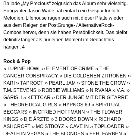
Ballade „My Precious“ zeigt sich das Album sehr vielseitig.
Songwriter Jason Wade hat einfach ein Gespür für tolle
Melodien. Lifehouse ragen auch mit dieser Platte wieder
aus dem Reigen der PostGrunge- / AlternativeRock-
Combos hervor, denn sie haben Persönlichkeit. Das bleibt
definitiv länger als nur einen Moment im Gedächtnis
hängen. 4
Rock & Pop
›› LUPINE HOWL
›› ELEMENT OF CRIME
›› THE
CANCER CONSPIRACY
›› DIE GOLDENEN ZITRONEN
››
KARI
›› TAPROOT
›› PEARL JAM
›› STONE THE CROW
››
T.M. STEVENS
›› ROBBIE WILLIAMS
›› NIRVANA
›› V.A.
››
GARISH
›› KETTCAR
›› DER JUNGE MIT DER GITARRE
›› THEORETICAL GIRLS
›› HYPNOS 69
›› SPIRITUAL
BEGGARS
›› INGFRIED HOFFMANN
›› THE FLOWER
KINGS
›› DIE ÄRZTE
›› 3 DOORS DOWN
›› RICHARD
ASHCROFT
›› MOISTBOYZ
›› CAVE IN
›› TOPLOADER
››
DEATH IN VEGAS
›› THE BLONDES
›› FEHLFARBEN
››