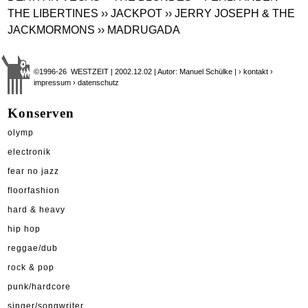
THE LIBERTINES
›› JACKPOT
›› JERRY JOSEPH & THE
JACKMORMONS
›› MADRUGADA
©1996-26 WESTZEIT | 2002.12.02 | Autor: Manuel Schülke |
› kontakt
›
impressum
› datenschutz
Konserven
olymp
electronik
fear no jazz
floorfashion
hard & heavy
hip hop
reggae/dub
rock & pop
punk/hardcore
singer/songwriter