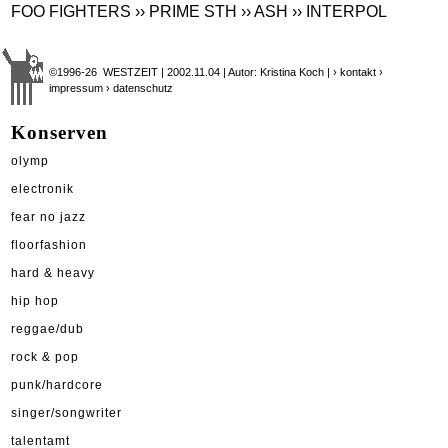
FOO FIGHTERS
›› PRIME STH
›› ASH
›› INTERPOL
©1996-26 WESTZEIT | 2002.11.04 | Autor: Kristina Koch |
› kontakt
›
impressum
› datenschutz
Konserven
olymp
electronik
fear no jazz
floorfashion
hard & heavy
hip hop
reggae/dub
rock & pop
punk/hardcore
singer/songwriter
talentamt