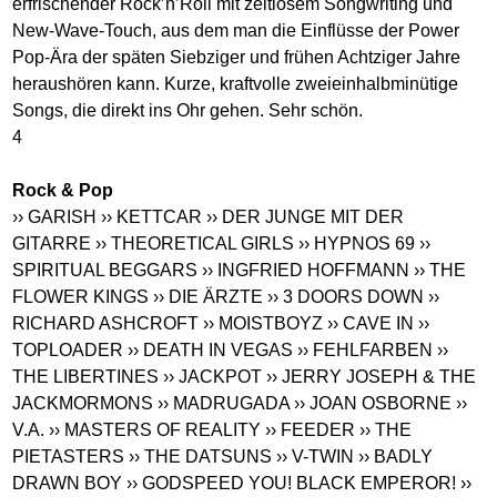
erfrischender Rock’n’Roll mit zeitlosem Songwriting und
New-Wave-Touch, aus dem man die Einflüsse der Power
Pop-Ära der späten Siebziger und frühen Achtziger Jahre
heraushören kann. Kurze, kraftvolle zweieinhalbminütige
Songs, die direkt ins Ohr gehen. Sehr schön.
4
Rock & Pop
›› GARISH
›› KETTCAR
›› DER JUNGE MIT DER
GITARRE
›› THEORETICAL GIRLS
›› HYPNOS 69
››
SPIRITUAL BEGGARS
›› INGFRIED HOFFMANN
›› THE
FLOWER KINGS
›› DIE ÄRZTE
›› 3 DOORS DOWN
››
RICHARD ASHCROFT
›› MOISTBOYZ
›› CAVE IN
››
TOPLOADER
›› DEATH IN VEGAS
›› FEHLFARBEN
››
THE LIBERTINES
›› JACKPOT
›› JERRY JOSEPH & THE
JACKMORMONS
›› MADRUGADA
›› JOAN OSBORNE
››
V.A.
›› MASTERS OF REALITY
›› FEEDER
›› THE
PIETASTERS
›› THE DATSUNS
›› V-TWIN
›› BADLY
DRAWN BOY
›› GODSPEED YOU! BLACK EMPEROR!
››