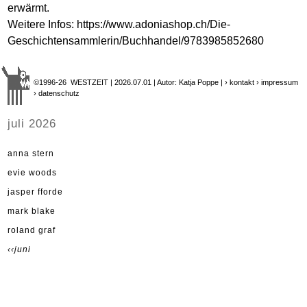
erwärmt.
Weitere Infos:
https://www.adoniashop.ch/Die-
Geschichtensammlerin/Buchhandel/9783985852680
©1996-26 WESTZEIT | 2026.07.01 | Autor: Katja Poppe |
› kontakt
› impressum
› datenschutz
juli 2026
anna stern
evie woods
jasper fforde
mark blake
roland graf
‹‹juni