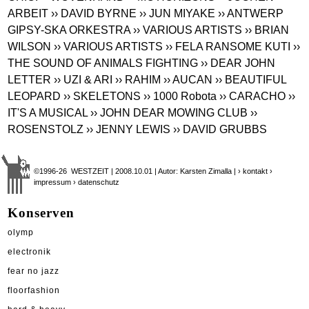
ARBEIT
›› DAVID BYRNE
›› JUN MIYAKE
›› ANTWERP
GIPSY-SKA ORKESTRA
›› VARIOUS ARTISTS
›› BRIAN
WILSON
›› VARIOUS ARTISTS
›› FELA RANSOME KUTI
››
THE SOUND OF ANIMALS FIGHTING
›› DEAR JOHN
LETTER
›› UZI & ARI
›› RAHIM
›› AUCAN
›› BEAUTIFUL
LEOPARD
›› SKELETONS
›› 1000 Robota
›› CARACHO
››
IT'S A MUSICAL
›› JOHN DEAR MOWING CLUB
››
ROSENSTOLZ
›› JENNY LEWIS
›› DAVID GRUBBS
©1996-26 WESTZEIT | 2008.10.01 | Autor: Karsten Zimalla |
› kontakt
›
impressum
› datenschutz
Konserven
olymp
electronik
fear no jazz
floorfashion