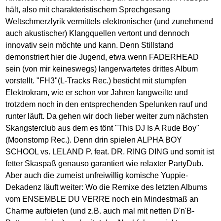
hält, also mit charakteristischem Sprechgesang
Weltschmerzlyrik vermittels elektronischer (und zunehmend
auch akustischer) Klangquellen vertont und dennoch
innovativ sein möchte und kann. Denn Stillstand
demonstriert hier die Jugend, etwa wenn FADERHEAD
sein (von mir keineswegs) langerwartetes drittes Album
vorstellt. "FH3"(L-Tracks Rec.) besticht mit stumpfen
Elektrokram, wie er schon vor Jahren langweilte und
trotzdem noch in den entsprechenden Spelunken rauf und
runter läuft. Da gehen wir doch lieber weiter zum nächsten
Skangsterclub aus dem es tönt "This DJ Is A Rude Boy"
(Moonstomp Rec.). Denn drin spielen ALPHA BOY
SCHOOL vs. LELAND P. feat. DR. RING DING und somit ist
fetter Skaspaß genauso garantiert wie relaxter PartyDub.
Aber auch die zumeist unfreiwillig komische Yuppie-
Dekadenz läuft weiter: Wo die Remixe des letzten Albums
vom ENSEMBLE DU VERRE noch ein Mindestmaß an
Charme aufbieten (und z.B. auch mal mit netten D'n'B-