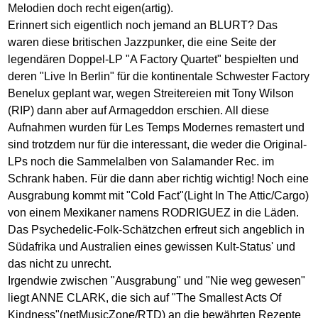
Melodien doch recht eigen(artig).
Erinnert sich eigentlich noch jemand an BLURT? Das
waren diese britischen Jazzpunker, die eine Seite der
legendären Doppel-LP "A Factory Quartet" bespielten und
deren "Live In Berlin" für die kontinentale Schwester Factory
Benelux geplant war, wegen Streitereien mit Tony Wilson
(RIP) dann aber auf Armageddon erschien. All diese
Aufnahmen wurden für Les Temps Modernes remastert und
sind trotzdem nur für die interessant, die weder die Original-
LPs noch die Sammelalben von Salamander Rec. im
Schrank haben. Für die dann aber richtig wichtig! Noch eine
Ausgrabung kommt mit "Cold Fact"(Light In The Attic/Cargo)
von einem Mexikaner namens RODRIGUEZ in die Läden.
Das Psychedelic-Folk-Schätzchen erfreut sich angeblich in
Südafrika und Australien eines gewissen Kult-Status' und
das nicht zu unrecht.
Irgendwie zwischen "Ausgrabung" und "Nie weg gewesen"
liegt ANNE CLARK, die sich auf "The Smallest Acts Of
Kindness"(netMusicZone/RTD) an die bewährten Rezepte