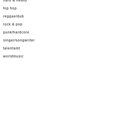
hard & heavy
hip hop
reggae/dub
rock & pop
punk/hardcore
singer/songwriter
talentamt
worldmusic