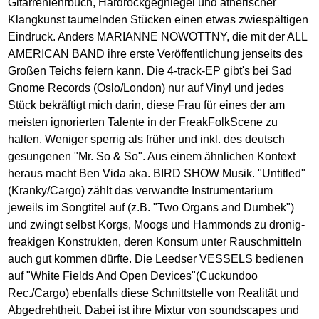
Gitarrenlehrbuch, Hardrockgegniegel und ätherischer
Klangkunst taumelnden Stücken einen etwas zwiespältigen
Eindruck. Anders MARIANNE NOWOTTNY, die mit der ALL
AMERICAN BAND ihre erste Veröffentlichung jenseits des
Großen Teichs feiern kann. Die 4-track-EP gibt's bei Sad
Gnome Records (Oslo/London) nur auf Vinyl und jedes
Stück bekräftigt mich darin, diese Frau für eines der am
meisten ignorierten Talente in der FreakFolkScene zu
halten. Weniger sperrig als früher und inkl. des deutsch
gesungenen "Mr. So & So". Aus einem ähnlichen Kontext
heraus macht Ben Vida aka. BIRD SHOW Musik. "Untitled"
(Kranky/Cargo) zählt das verwandte Instrumentarium
jeweils im Songtitel auf (z.B. "Two Organs and Dumbek")
und zwingt selbst Korgs, Moogs und Hammonds zu dronig-
freakigen Konstrukten, deren Konsum unter Rauschmitteln
auch gut kommen dürfte. Die Leedser VESSELS bedienen
auf "White Fields And Open Devices"(Cuckundoo
Rec./Cargo) ebenfalls diese Schnittstelle von Realität und
Abgedrehtheit. Dabei ist ihre Mixtur von soundscapes und