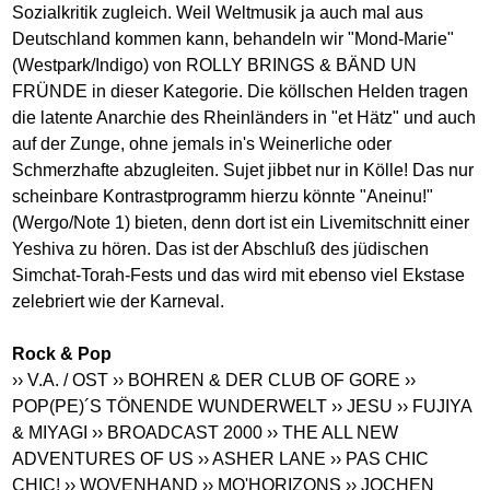
Sozialkritik zugleich. Weil Weltmusik ja auch mal aus
Deutschland kommen kann, behandeln wir "Mond-Marie"
(Westpark/Indigo) von ROLLY BRINGS & BÄND UN
FRÜNDE in dieser Kategorie. Die köllschen Helden tragen
die latente Anarchie des Rheinländers in "et Hätz" und auch
auf der Zunge, ohne jemals in's Weinerliche oder
Schmerzhafte abzugleiten. Sujet jibbet nur in Kölle! Das nur
scheinbare Kontrastprogramm hierzu könnte "Aneinu!"
(Wergo/Note 1) bieten, denn dort ist ein Livemitschnitt einer
Yeshiva zu hören. Das ist der Abschluß des jüdischen
Simchat-Torah-Fests und das wird mit ebenso viel Ekstase
zelebriert wie der Karneval.
Rock & Pop
›› V.A. / OST
›› BOHREN & DER CLUB OF GORE
››
POP(PE)´S TÖNENDE WUNDERWELT
›› JESU
›› FUJIYA
& MIYAGI
›› BROADCAST 2000
›› THE ALL NEW
ADVENTURES OF US
›› ASHER LANE
›› PAS CHIC
CHIC!
›› WOVENHAND
›› MO'HORIZONS
›› JOCHEN