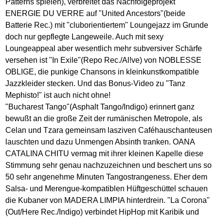
Patterns spielen), verbreitet das Nachfolgeprojekt
ENERGIE DU VERRE auf "United Ancestors"(beide
Batterie Rec.) mit "cluborientiertem" Loungejazz im Grunde
doch nur gepflegte Langeweile. Auch mit sexy
Loungeappeal aber wesentlich mehr subversiver Schärfe
versehen ist "In Exile"(Repo Rec./Al!ve) von NOBLESSE
OBLIGE, die punkige Chansons in kleinkunstkompatible
Jazzkleider stecken. Und das Bonus-Video zu "Tanz
Mephisto!" ist auch nicht ohne!
"Bucharest Tango"(Asphalt Tango/Indigo) erinnert ganz
bewußt an die große Zeit der rumänischen Metropole, als
Celan und Tzara gemeinsam lasziven Caféhauschanteusen
lauschten und dazu Unmengen Absinth tranken. OANA
CATALINA CHITU vermag mit ihrer kleinen Kapelle diese
Stimmung sehr genau nachzuzeichnen und beschert uns so
50 sehr angenehme Minuten Tangostrangeness. Eher dem
Salsa- und Merengue-kompatiblen Hüftgeschüttel schauen
die Kubaner von MADERA LIMPIA hinterdrein. "La Corona"
(Out/Here Rec./Indigo) verbindet HipHop mit Karibik und