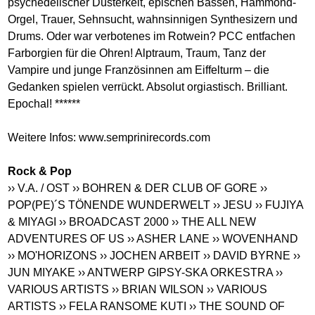
psychedelischer Düsterkeit, epischen Bässen, Hammond-
Orgel, Trauer, Sehnsucht, wahnsinnigen Synthesizern und
Drums. Oder war verbotenes im Rotwein? PCC entfachen
Farborgien für die Ohren! Alptraum, Traum, Tanz der
Vampire und junge Französinnen am Eiffelturm – die
Gedanken spielen verrückt. Absolut orgiastisch. Brilliant.
Epochal! ******
Weitere Infos:
www.semprinirecords.com
Rock & Pop
›› V.A. / OST
›› BOHREN & DER CLUB OF GORE
››
POP(PE)´S TÖNENDE WUNDERWELT
›› JESU
›› FUJIYA
& MIYAGI
›› BROADCAST 2000
›› THE ALL NEW
ADVENTURES OF US
›› ASHER LANE
›› WOVENHAND
›› MO'HORIZONS
›› JOCHEN ARBEIT
›› DAVID BYRNE
››
JUN MIYAKE
›› ANTWERP GIPSY-SKA ORKESTRA
››
VARIOUS ARTISTS
›› BRIAN WILSON
›› VARIOUS
ARTISTS
›› FELA RANSOME KUTI
›› THE SOUND OF