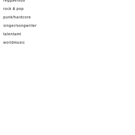
reggae/dub
rock & pop
punk/hardcore
singer/songwriter
talentamt
worldmusic