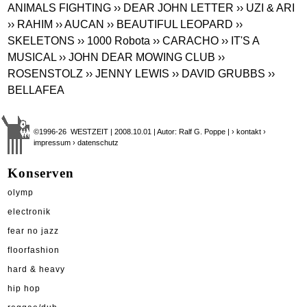
ANIMALS FIGHTING
›› DEAR JOHN LETTER
›› UZI & ARI
›› RAHIM
›› AUCAN
›› BEAUTIFUL LEOPARD
››
SKELETONS
›› 1000 Robota
›› CARACHO
›› IT'S A
MUSICAL
›› JOHN DEAR MOWING CLUB
››
ROSENSTOLZ
›› JENNY LEWIS
›› DAVID GRUBBS
››
BELLAFEA
©1996-26 WESTZEIT | 2008.10.01 | Autor: Ralf G. Poppe |
› kontakt
›
impressum
› datenschutz
Konserven
olymp
electronik
fear no jazz
floorfashion
hard & heavy
hip hop