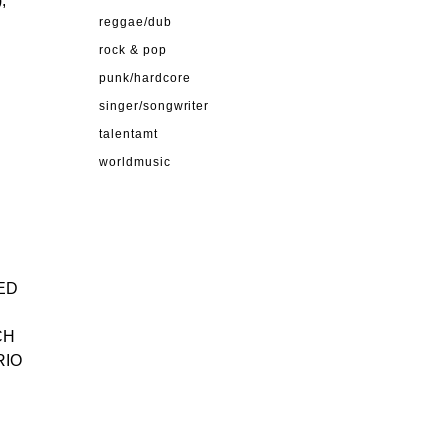
,
reggae/dub
rock & pop
punk/hardcore
singer/songwriter
talentamt
worldmusic
EED
CH
RIO