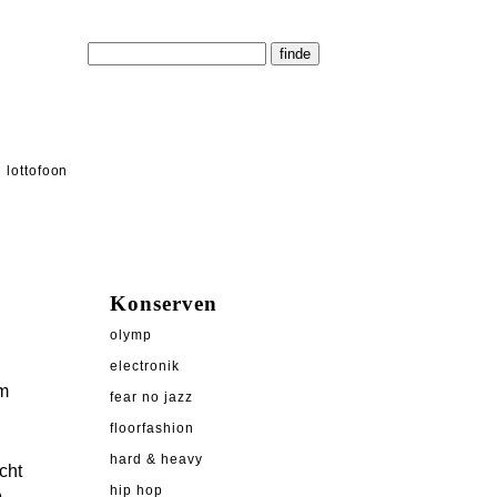
lottofoon
Konserven
olymp
electronik
em
fear no jazz
floorfashion
hard & heavy
cht
hip hop