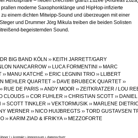
arfer Atmosphäre – neben Drechsler glänzt Zuzee (Andreas Zuza)
– prallen moderne Saxophonklänge und HipHop-infizierte
 zu einem dichten Mitwipp-Sound und überzeugen mit einer
r Steger und Drummer Jörg Mikula treiben die beiden Solisten
itreißend-begeisternden Sound.
WDR BIG BAND KÖLN
›› KEITH JARRETT/GARY
ONLON NANCARROW
›› LUCA FORMENTINI
›› MARC
T
›› MANU KATCHÉ
›› ERIC LEGNINI TRIO
›› LLIBERT
LAN MEHLER QUARTET
›› DAVE BRUBECK QUARTET
››
›› RUE DE PARIS
›› ANDY MOOR
›› ZEITKRATZER / LOU R
LO CLOUDS
›› COR FUHLER
›› CHRISTIAN SCOTT
›› DANIEL
N
›› SCOTT TINKLER
›› VEKTORMUSIK
›› MARLENE DIETRI
NNY WERNER
›› NICO HUIJBREGTS
›› TORD GUSTAVSEN T
DO
›› KARIM ZIAD & IFRIKYA
›› MEZZOFORTE
übner |
› kontakt
› impressum
› datenschutz