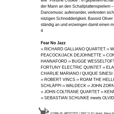
wie "Fortune Cookie". In gepfeffert-sch
der Mann an den Schallplattenspielern 
Dancemusic aufeinander, verknoten sich
rotzigen Schnodderigkeit. Bassist Olive
ständig an und erzwingen damit einen m
4
Fear No Jazz
›› RICHARD GALLIANO QUARTET
›› 
PEACOCK/JACK DEJOHNETTE
›› C
HANNAFORD
›› BUGGE WESSELTOF
FORTUNY ELECTRIC QUINTET
›› E
CHARLIE MARIANO / QUIQUE SINESI
›› ROBERT VINCS
›› ROAM THE HEL
SCHLÄPPI
›› WALDECK
›› JOHN ZOR
›› JOHN COLTRANE QUARTET
›› KE
›› SEBASTIAN SCHUNKE meets OLVI
©1996-26 WESTZEIT | 2007.11.01 | Autor: Klaus H