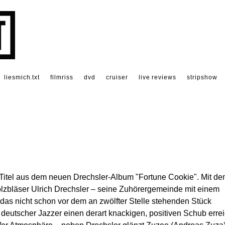
liesmich.txt
filmriss
dvd
cruiser
live reviews
stripshow
 Titel aus dem neuen Drechsler-Album "Fortune Cookie". Mit d
olzbläser Ulrich Drechsler – seine Zuhörergemeinde mit einem
as nicht schon vor dem an zwölfter Stelle stehenden Stück
n deutscher Jazzer einen derart knackigen, positiven Schub errei