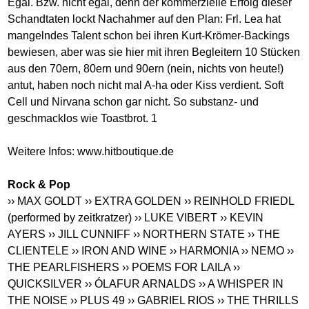
Egal. Bzw. nicht egal, denn der kommerzielle Erfolg dieser
Schandtaten lockt Nachahmer auf den Plan: Frl. Lea hat
mangelndes Talent schon bei ihren Kurt-Krömer-Backings
bewiesen, aber was sie hier mit ihren Begleitern 10 Stücken
aus den 70ern, 80ern und 90ern (nein, nichts von heute!)
antut, haben noch nicht mal A-ha oder Kiss verdient. Soft
Cell und Nirvana schon gar nicht. So substanz- und
geschmacklos wie Toastbrot. 1
Weitere Infos:
www.hitboutique.de
Rock & Pop
›› MAX GOLDT
›› EXTRA GOLDEN
›› REINHOLD FRIEDL
(performed by zeitkratzer)
›› LUKE VIBERT
›› KEVIN
AYERS
›› JILL CUNNIFF
›› NORTHERN STATE
›› THE
CLIENTELE
›› IRON AND WINE
›› HARMONIA
›› NEMO
››
THE PEARLFISHERS
›› POEMS FOR LAILA
››
QUICKSILVER
›› ÓLAFUR ARNALDS
›› A WHISPER IN
THE NOISE
›› PLUS 49
›› GABRIEL RIOS
›› THE THRILLS