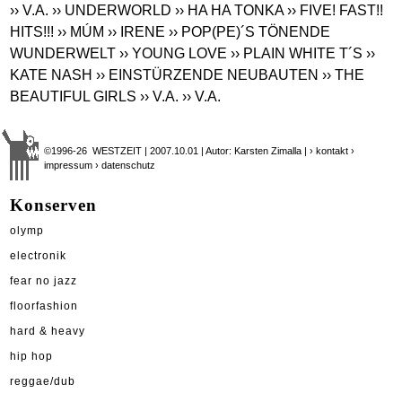
›› V.A.
›› UNDERWORLD
›› HA HA TONKA
›› FIVE! FAST!!
HITS!!!
›› MÚM
›› IRENE
›› POP(PE)´S TÖNENDE
WUNDERWELT
›› YOUNG LOVE
›› PLAIN WHITE T´S
››
KATE NASH
›› EINSTÜRZENDE NEUBAUTEN
›› THE
BEAUTIFUL GIRLS
›› V.A.
›› V.A.
©1996-26 WESTZEIT | 2007.10.01 | Autor: Karsten Zimalla |
› kontakt
›
impressum
› datenschutz
Konserven
olymp
electronik
fear no jazz
floorfashion
hard & heavy
hip hop
reggae/dub