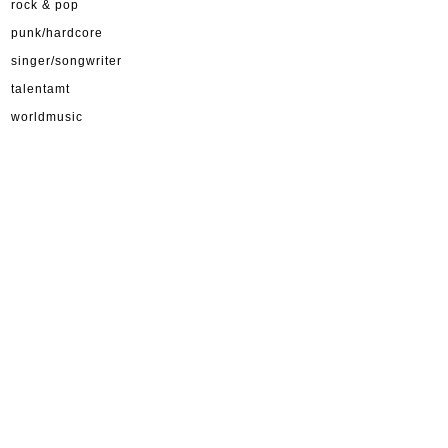
rock & pop
punk/hardcore
singer/songwriter
talentamt
worldmusic