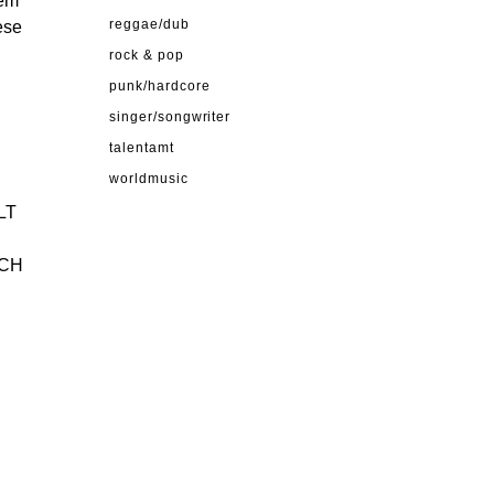
dem
ese
reggae/dub
rock & pop
punk/hardcore
singer/songwriter
talentamt
worldmusic
LT
TCH