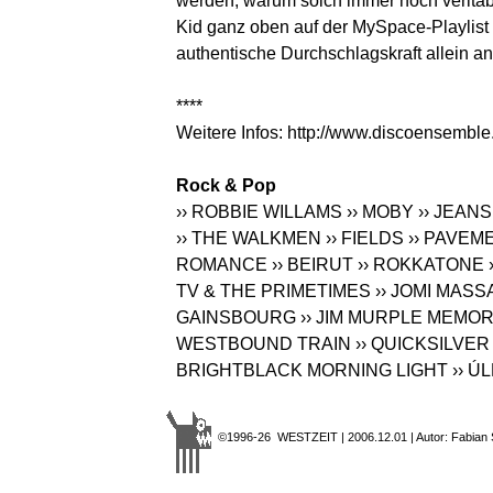
werden, warum solch immer noch veritab
Kid ganz oben auf der MySpace-Playlist f
authentische Durchschlagskraft allein a
****
Weitere Infos:
http://www.discoensembl
Rock & Pop
›› ROBBIE WILLAMS
›› MOBY
›› JEAN
›› THE WALKMEN
›› FIELDS
›› PAVEM
ROMANCE
›› BEIRUT
›› ROKKATONE
TV & THE PRIMETIMES
›› JOMI MAS
GAINSBOURG
›› JIM MURPLE MEMOR
WESTBOUND TRAIN
›› QUICKSILVER
BRIGHTBLACK MORNING LIGHT
›› Ú
©1996-26 WESTZEIT | 2006.12.01 | Autor: Fabian 