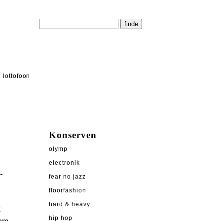
lottofoon
Konserven
olymp
electronik
-
fear no jazz
floorfashion
hard & heavy
t
hip hop