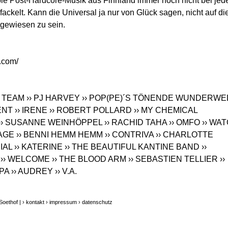
le Post-Hardcore-Musik aus Finnland immer noch nicht bei je
ackelt. Kann die Universal ja nur von Glück sagen, nicht auf di
ngewiesen zu sein.
e.com
/
S TEAM
›› PJ HARVEY
›› POP(PE)´S TÖNENDE WUNDERWE
ENT
›› IRENE
›› ROBERT POLLARD
›› MY CHEMICAL
›› SUSANNE WEINHÖPPEL
›› RACHID TAHA
›› OMFO
›› WA
SAGE
›› BENNI HEMM HEMM
›› CONTRIVA
›› CHARLOTTE
IAL
›› KATERINE
›› THE BEAUTIFUL KANTINE BAND
››
›› WELCOME
›› THE BLOOD ARM
›› SEBASTIEN TELLIER
››
LPA
›› AUDREY
›› V.A.
Soethof |
› kontakt
› impressum
› datenschutz