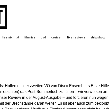
liesmich.txt
filmriss
dvd
cruiser
live reviews
stripshow
s: Hoffen mit der zweiten VÖ von Disco Ensemble´s Erste-Hilfe
m erschien) das Post-Sommerloch zu füllen – wir verweisen an
nser Review in der August-Ausgabe – und forcieren nun wegen
t der Brechstange daran weiter. Es ist aber auch zum beklopp