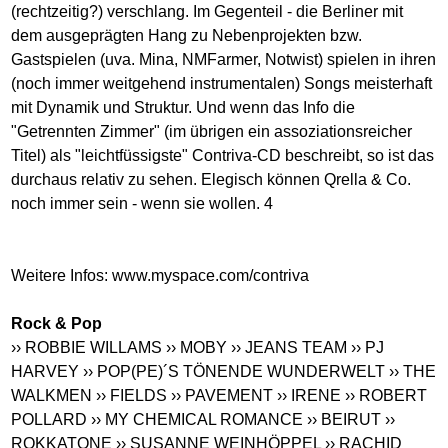
(rechtzeitig?) verschlang. Im Gegenteil - die Berliner mit
dem ausgeprägten Hang zu Nebenprojekten bzw.
Gastspielen (uva. Mina, NMFarmer, Notwist) spielen in ihren
(noch immer weitgehend instrumentalen) Songs meisterhaft
mit Dynamik und Struktur. Und wenn das Info die
"Getrennten Zimmer" (im übrigen ein assoziationsreicher
Titel) als "leichtfüssigste" Contriva-CD beschreibt, so ist das
durchaus relativ zu sehen. Elegisch können Qrella & Co.
noch immer sein - wenn sie wollen. 4
Weitere Infos:
www.myspace.com/contriva
Rock & Pop
›› ROBBIE WILLAMS
›› MOBY
›› JEANS TEAM
›› PJ
HARVEY
›› POP(PE)´S TÖNENDE WUNDERWELT
›› THE
WALKMEN
›› FIELDS
›› PAVEMENT
›› IRENE
›› ROBERT
POLLARD
›› MY CHEMICAL ROMANCE
›› BEIRUT
››
ROKKATONE
›› SUSANNE WEINHÖPPEL
›› RACHID