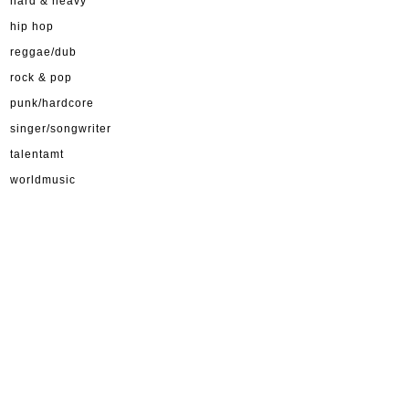
hard & heavy
hip hop
reggae/dub
rock & pop
punk/hardcore
singer/songwriter
talentamt
worldmusic