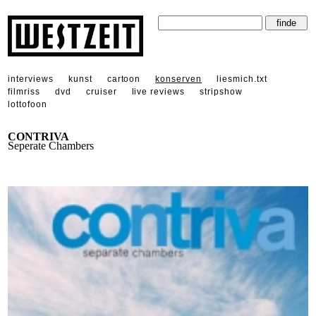
interviews
kunst
cartoon
konserven
liesmich.txt
filmriss
dvd
cruiser
live reviews
stripshow
lottofoon
CONTRIVA
Seperate Chambers