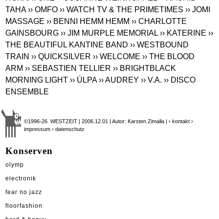
TAHA
›› OMFO
›› WATCH TV & THE PRIMETIMES
›› JOMI
MASSAGE
›› BENNI HEMM HEMM
›› CHARLOTTE
GAINSBOURG
›› JIM MURPLE MEMORIAL
›› KATERINE
››
THE BEAUTIFUL KANTINE BAND
›› WESTBOUND
TRAIN
›› QUICKSILVER
›› WELCOME
›› THE BLOOD
ARM
›› SEBASTIEN TELLIER
›› BRIGHTBLACK
MORNING LIGHT
›› ÚLPA
›› AUDREY
›› V.A.
›› DISCO
ENSEMBLE
©1996-26 WESTZEIT | 2006.12.01 | Autor: Karsten Zimalla |
› kontakt
›
impressum
› datenschutz
Konserven
olymp
electronik
fear no jazz
floorfashion