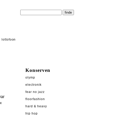
lottofoon
Konserven
olymp
electronik
fear no jazz
war
floorfashion
«
hard & heavy
hip hop