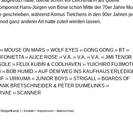
n abgetrotzt hatte, diente schon vor Leichtmann als Quelle
 Komponist Hans-Jürgen von Bose schon Mitte der 70er Jahre Mu
le geschrieben, während Asmus Tietchens in den 90er Jahren je
nod ganz anderer Art hatte zuteil werden lassen.
›› MOUSE ON MARS
›› WOLF EYES
›› GONG GONG
›› BT
››
NFONIETTA
›› ALICE ROSE
›› V.A.
›› V.A.
›› V.A.
›› JIMI TENOR
SOLE
›› FELIX KUBIN & COOLHAVEN
›› YUICHIRO FUJIMOT
H
›› BOB HUMID
›› AUF DEM WEG INS KAUFHAUS ERLEDIG
UF
›› URKUMA
›› JUNIOR BOYS
›› STRIGALL
›› BOARDS OF
RANK BRETSCHNEIDER & PETER DUIMELINKS
››
ARVAE
›› SCANNER
 Stoppelkamp |
› kontakt
› impressum
› datenschutz