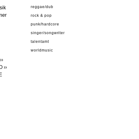
sik
reggae/dub
ner
rock & pop
punk/hardcore
singer/songwriter
talentamt
worldmusic
››
O
››
E