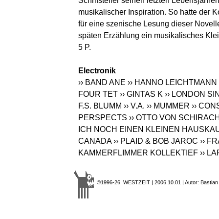
Schrifsteller seinen letzten Lebensjahre
musikalischer Inspiration. So hatte der
für eine szenische Lesung dieser Novel
späten Erzählung ein musikalisches Klei
5 P.
Electronik
›› BAND ANE
›› HANNO LEICHTMANN
FOUR TET
›› GINTAS K
›› LONDON SI
F.S. BLUMM
›› V.A.
›› MUMMER
›› CON
PERSPECTS
›› OTTO VON SCHIRAC
ICH NOCH EINEN KLEINEN HAUSKA
CANADA
›› PLAID & BOB JAROC
›› F
KAMMERFLIMMER KOLLEKTIEF
›› L
©1996-26 WESTZEIT | 2006.10.01 | Autor: Bastian