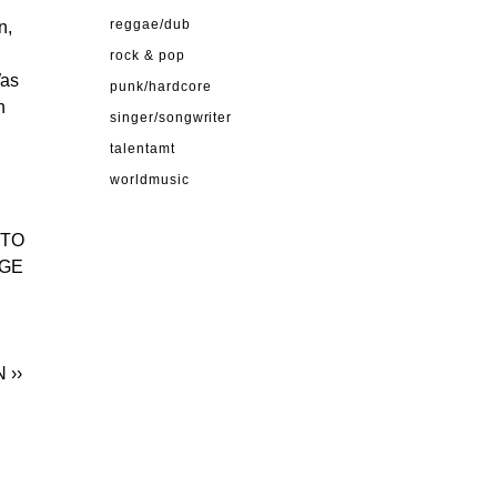
n,
reggae/dub
rock & pop
Was
punk/hardcore
n
singer/songwriter
talentamt
worldmusic
OTO
IGE
N
››