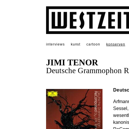
interviews
kunst
cartoon
konserven
JIMI TENOR
Deutsche Grammophon 
Deuts
Arfmann
Sessel,
wesentl
kanonis