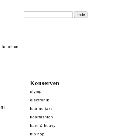
lottofoon
Konserven
olymp
electronik
em
fear no jazz
floorfashion
hard & heavy
hip hop