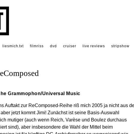
liesmich.txt
filmriss
dvd
cruiser
live reviews
stripshow
ReComposed
che Grammophon/Universal Music
s Auftakt zur ReComposed-Reihe riß mich 2005 ja nicht aus d
 aber jetzt kommt Jimi! Zunächst ist seine Basis-Auswahl
ich mutiger (auch wenn Reich, Varèse und Boulez durchaus
iert sind), aber insbesondere die Wahl der Mittel beim