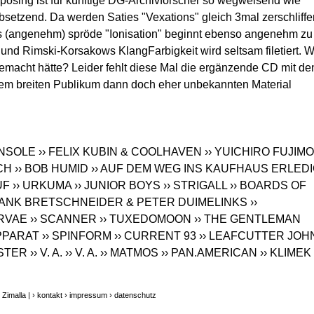
sing ist für künftige DG-Archivforscher so wegweisend wie
setzend. Da werden Saties "Vexations" gleich 3mal zerschliffe
 (angenehm) spröde "Ionisation" beginnt ebenso angenehm zu
und Rimski-Korsakows KlangFarbigkeit wird seltsam filetiert. 
emacht hätte? Leider fehlt diese Mal die ergänzende CD mit de
nem breiten Publikum dann doch eher unbekannten Material
ONSOLE
›› FELIX KUBIN & COOLHAVEN
›› YUICHIRO FUJIM
CH
›› BOB HUMID
›› AUF DEM WEG INS KAUFHAUS ERLED
UF
›› URKUMA
›› JUNIOR BOYS
›› STRIGALL
›› BOARDS OF
RANK BRETSCHNEIDER & PETER DUIMELINKS
››
ARVAE
›› SCANNER
›› TUXEDOMOON
›› THE GENTLEMAN
APPARAT
›› SPINFORM
›› CURRENT 93
›› LEAFCUTTER JOH
ESTER
›› V. A.
›› V. A.
›› MATMOS
›› PAN.AMERICAN
›› KLIMEK
Zimalla |
› kontakt
› impressum
› datenschutz