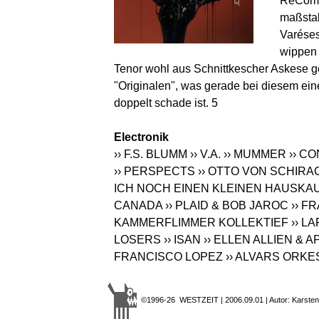
ReCompo
maßstab
Varéses
wippen 
Tenor wohl aus Schnittkescher Askese g
"Originalen", was gerade bei diesem ei
doppelt schade ist. 5
Electronik
›› F.S. BLUMM
›› V.A.
›› MUMMER
›› C
›› PERSPECTS
›› OTTO VON SCHIRA
ICH NOCH EINEN KLEINEN HAUSKA
CANADA
›› PLAID & BOB JAROC
›› F
KAMMERFLIMMER KOLLEKTIEF
›› L
LOSERS
›› ISAN
›› ELLEN ALLIEN & 
FRANCISCO LOPEZ
›› ALVARS ORK
©1996-26 WESTZEIT | 2006.09.01 | Autor: Karsten 