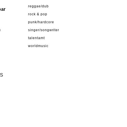
reggae/dub
par
rock & pop
punk/hardcore
n
singer/songwriter
talentamt
worldmusic
TS