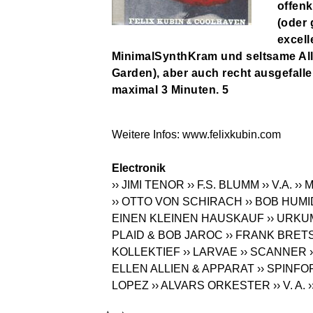
offenk
(oder 
excell
MinimalSynthKram und seltsame Alle
Garden), aber auch recht ausgefall
maximal 3 Minuten. 5
Weitere Infos:
www.felixkubin.com
Electronik
›› JIMI TENOR
›› F.S. BLUMM
›› V.A.
››
›› OTTO VON SCHIRACH
›› BOB HUMI
EINEN KLEINEN HAUSKAUF
›› URKU
PLAID & BOB JAROC
›› FRANK BRET
KOLLEKTIEF
›› LARVAE
›› SCANNER
ELLEN ALLIEN & APPARAT
›› SPINF
LOPEZ
›› ALVARS ORKESTER
›› V. A.
›