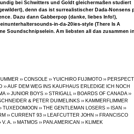
undig bei Schwitters und Goldt gleichermaßen studiert
gewildert), denn das ist surrealistischer Dada-Nonsens 
ence. Dazu dann Gabberpop (danke, liebes Info!),
inunterhaltersounds-in-da-20ies-style (There Is A
ene Soundschnipselein. Am liebsten all das zusammen i
 MUMMER
›› CONSOLE
›› YUICHIRO FUJIMOTO
›› PERSPEC
D
›› AUF DEM WEG INS KAUFHAUS ERLEDIGE ICH NOCH
MA
›› JUNIOR BOYS
›› STRIGALL
›› BOARDS OF CANADA
››
SCHNEIDER & PETER DUIMELINKS
›› KAMMERFLIMMER
›› TUXEDOMOON
›› THE GENTLEMAN LOSERS
›› ISAN
››
ORM
›› CURRENT 93
›› LEAFCUTTER JOHN
›› FRANCISCO
› V. A.
›› MATMOS
›› PAN.AMERICAN
›› KLIMEK