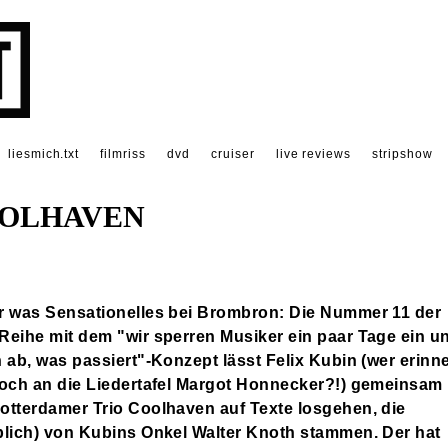
liesmich.txt
filmriss
dvd
cruiser
live reviews
stripshow
OOLHAVEN
r was Sensationelles bei Brombron: Die Nummer 11 der
eihe mit dem "wir sperren Musiker ein paar Tage ein u
 ab, was passiert"-Konzept lässt Felix Kubin (wer erinne
och an die Liedertafel Margot Honnecker?!) gemeinsam 
tterdamer Trio Coolhaven auf Texte losgehen, die
lich) von Kubins Onkel Walter Knoth stammen. Der hat