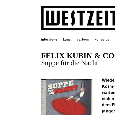
interviews
kunst
cartoon
konserven
FELIX KUBIN & C
Suppe für die Nacht
Wiede
Korm-R
warten
sich n
dem Ro
(angeb