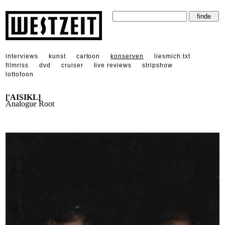
interviews
kunst
cartoon
konserven
liesmich.txt
filmriss
dvd
cruiser
live reviews
stripshow
lottofoon
['AISIKL]
Analogue Root