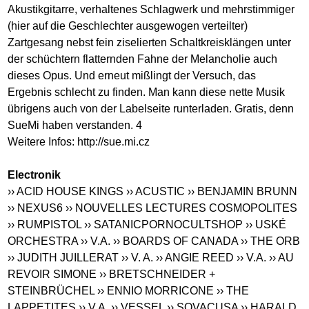
Akustikgitarre, verhaltenes Schlagwerk und mehrstimmiger
(hier auf die Geschlechter ausgewogen verteilter)
Zartgesang nebst fein ziselierten Schaltkreisklängen unter
der schüchtern flatternden Fahne der Melancholie auch
dieses Opus. Und erneut mißlingt der Versuch, das
Ergebnis schlecht zu finden. Man kann diese nette Musik
übrigens auch von der Labelseite runterladen. Gratis, denn
SueMi haben verstanden. 4
Weitere Infos:
http://sue.mi.cz
Electronik
›› ACID HOUSE KINGS
›› ACUSTIC
›› BENJAMIN BRUNN
›› NEXUS6
›› NOUVELLES LECTURES COSMOPOLITES
›› RUMPISTOL
›› SATANICPORNOCULTSHOP
›› USKÉ
ORCHESTRA
›› V.A.
›› BOARDS OF CANADA
›› THE ORB
›› JUDITH JUILLERAT
›› V. A.
›› ANGIE REED
›› V.A.
›› AU
REVOIR SIMONE
›› BRETSCHNEIDER +
STEINBRÜCHEL
›› ENNIO MORRICONE
›› THE
LAPPETITES
›› V.A.
›› VESSEL
›› SOVACUSA
›› HARALD