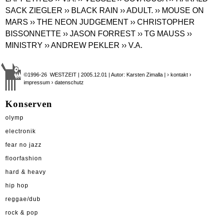
SACK ZIEGLER
›› BLACK RAIN
›› ADULT.
›› MOUSE ON
MARS
›› THE NEON JUDGEMENT
›› CHRISTOPHER
BISSONNETTE
›› JASON FORREST
›› TG MAUSS
››
MINISTRY
›› ANDREW PEKLER
›› V.A.
©1996-26 WESTZEIT | 2005.12.01 | Autor: Karsten Zimalla |
› kontakt
›
impressum
› datenschutz
Konserven
olymp
electronik
fear no jazz
floorfashion
hard & heavy
hip hop
reggae/dub
rock & pop