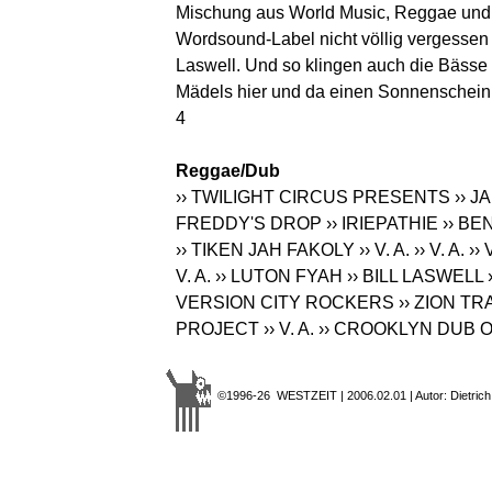
Mischung aus World Music, Reggae und D
Wordsound-Label nicht völlig vergessen 
Laswell. Und so klingen auch die Bässe d
Mädels hier und da einen Sonnenschein 
4
Reggae/Dub
›› TWILIGHT CIRCUS PRESENTS
›› J
FREDDY'S DROP
›› IRIEPATHIE
›› BE
›› TIKEN JAH FAKOLY
›› V. A.
›› V. A.
›› 
V. A.
›› LUTON FYAH
›› BILL LASWELL
VERSION CITY ROCKERS
›› ZION TR
PROJECT
›› V. A.
›› CROOKLYN DUB 
©1996-26 WESTZEIT | 2006.02.01 | Autor: Dietrich