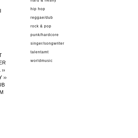
hard & heavy
hip hop
l
reggae/dub
rock & pop
punk/hardcore
singer/songwriter
talentamt
T
worldmusic
PER
.
››
Y
››
UB
EM