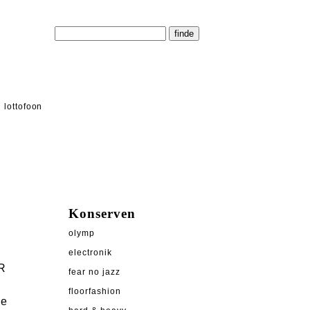
lottofoon
Konserven
olymp
electronik
IR
fear no jazz
floorfashion
ne