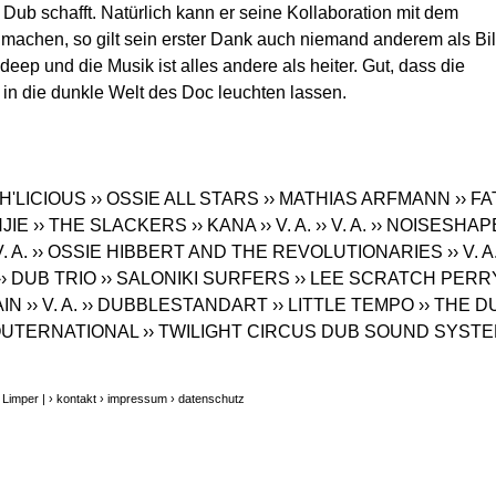
ub schafft. Natürlich kann er seine Kollaboration mit dem
machen, so gilt sein erster Dank auch niemand anderem als Bil
eep und die Musik ist alles andere als heiter. Gut, dass die
in die dunkle Welt des Doc leuchten lassen.
AH'LICIOUS
›› OSSIE ALL STARS
›› MATHIAS ARFMANN
›› FA
NJIE
›› THE SLACKERS
›› KANA
›› V. A.
›› V. A.
›› NOISESHA
V. A.
›› OSSIE HIBBERT AND THE REVOLUTIONARIES
›› V. A
›› DUB TRIO
›› SALONIKI SURFERS
›› LEE SCRATCH PERR
AIN
›› V. A.
›› DUBBLESTANDART
›› LITTLE TEMPO
›› THE D
OUTERNATIONAL
›› TWILIGHT CIRCUS DUB SOUND SYST
 Limper |
› kontakt
› impressum
› datenschutz