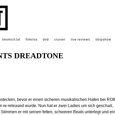
liesmich.txt
filmriss
dvd
cruiser
live reviews
stripshow
ENTS DREADTONE
nstecken, bevor er einen sicheren musikalischen Hafen bei RO
 re-released wurde. Nun hat er zwei Ladies um sich geschart,
Stimmen er mit seinen fetten, schweren Beats unterlegt und ei