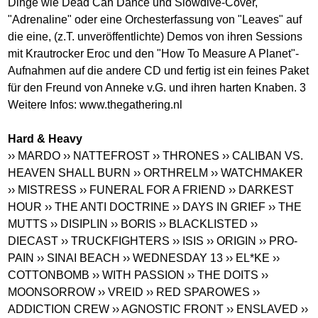
Dinge wie Dead Can Dance und Slowdive-Cover,
"Adrenaline" oder eine Orchesterfassung von "Leaves" auf
die eine, (z.T. unveröffentlichte) Demos von ihren Sessions
mit Krautrocker Eroc und den "How To Measure A Planet"-
Aufnahmen auf die andere CD und fertig ist ein feines Paket
für den Freund von Anneke v.G. und ihren harten Knaben. 3
Weitere Infos:
www.thegathering.nl
Hard & Heavy
›› MARDO
›› NATTEFROST
›› THRONES
›› CALIBAN VS.
HEAVEN SHALL BURN
›› ORTHRELM
›› WATCHMAKER
›› MISTRESS
›› FUNERAL FOR A FRIEND
›› DARKEST
HOUR
›› THE ANTI DOCTRINE
›› DAYS IN GRIEF
›› THE
MUTTS
›› DISIPLIN
›› BORIS
›› BLACKLISTED
››
DIECAST
›› TRUCKFIGHTERS
›› ISIS
›› ORIGIN
›› PRO-
PAIN
›› SINAI BEACH
›› WEDNESDAY 13
›› EL*KE
››
COTTONBOMB
›› WITH PASSION
›› THE DOITS
››
MOONSORROW
›› VREID
›› RED SPAROWES
››
ADDICTION CREW
›› AGNOSTIC FRONT
›› ENSLAVED
››