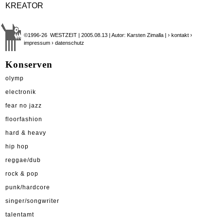
KREATOR
©1996-26 WESTZEIT | 2005.08.13 | Autor: Karsten Zimalla |
› kontakt
›
impressum
› datenschutz
Konserven
olymp
electronik
fear no jazz
floorfashion
hard & heavy
hip hop
reggae/dub
rock & pop
punk/hardcore
singer/songwriter
talentamt