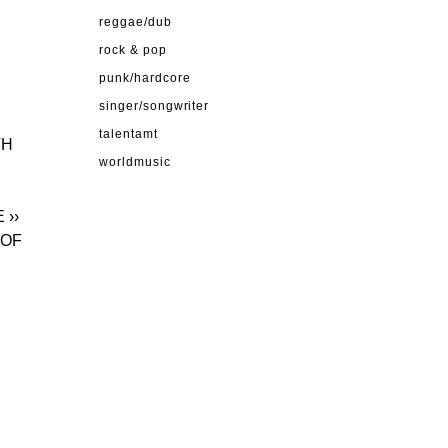
reggae/dub
rock & pop
punk/hardcore
singer/songwriter
talentamt
TH
worldmusic
E
››
 OF