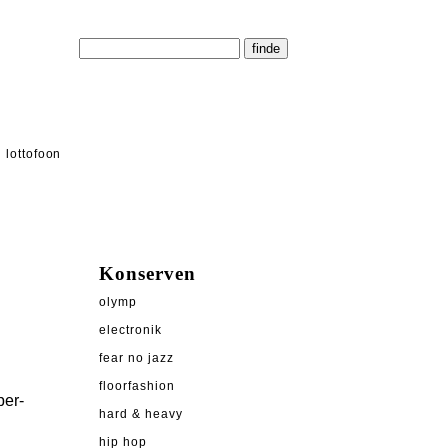
lottofoon
Konserven
olymp
electronik
h
fear no jazz
floorfashion
per-
hard & heavy
hip hop