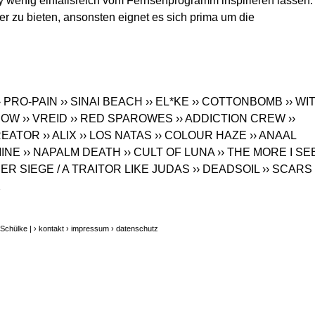
 wenig einfallsreich vom Fernsehprogramm inspirieren lassen.
r zu bieten, ansonsten eignet es sich prima um die
› PRO-PAIN
›› SINAI BEACH
›› EL*KE
›› COTTONBOMB
›› WI
ROW
›› VREID
›› RED SPAROWES
›› ADDICTION CREW
››
KREATOR
›› ALIX
›› LOS NATAS
›› COLOUR HAZE
›› ANAAL
MINE
›› NAPALM DEATH
›› CULT OF LUNA
›› THE MORE I SE
DER SIEGE / A TRAITOR LIKE JUDAS
›› DEADSOIL
›› SCARS
X
 Schülke |
› kontakt
› impressum
› datenschutz