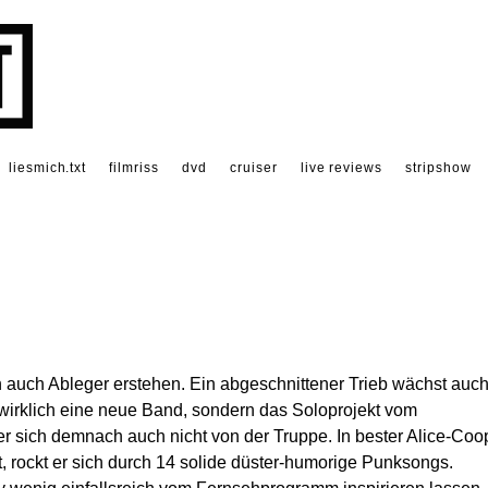
liesmich.txt
filmriss
dvd
cruiser
live reviews
stripshow
uch Ableger erstehen. Ein abgeschnittener Trieb wächst auc
 wirklich eine neue Band, sondern das Soloprojekt vom
er sich demnach auch nicht von der Truppe. In bester Alice-Coo
t, rockt er sich durch 14 solide düster-humorige Punksongs.