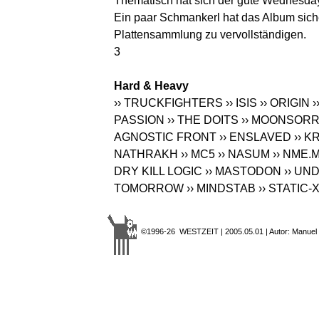
Thematisch hat sich der gute Wednesday
Ein paar Schmankerl hat das Album siche
Plattensammlung zu vervollständigen.
3
Hard & Heavy
›› TRUCKFIGHTERS
›› ISIS
›› ORIGIN
›
PASSION
›› THE DOITS
›› MOONSOR
AGNOSTIC FRONT
›› ENSLAVED
›› 
NATHRAKH
›› MC5
›› NASUM
›› NME.
DRY KILL LOGIC
›› MASTODON
›› UN
TOMORROW
›› MINDSTAB
›› STATIC-
©1996-26 WESTZEIT | 2005.05.01 | Autor: Manuel