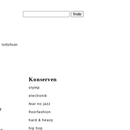
lottofoon
Konserven
olymp
electronik
fear no jazz
r
floorfashion
hard & heavy
hip hop