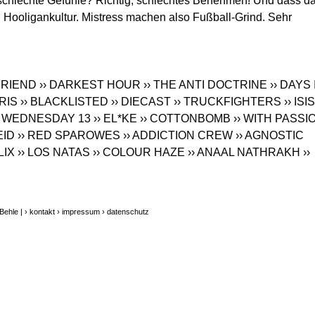
s schlechte Gefühle? Richtig, schlechtes Benehmen! Und dass d
n Hooligankultur. Mistress machen also Fußball-Grind. Sehr
FRIEND
›› DARKEST HOUR
›› THE ANTI DOCTRINE
›› DAYS 
ORIS
›› BLACKLISTED
›› DIECAST
›› TRUCKFIGHTERS
›› ISIS
› WEDNESDAY 13
›› EL*KE
›› COTTONBOMB
›› WITH PASSI
EID
›› RED SPAROWES
›› ADDICTION CREW
›› AGNOSTIC
ALIX
›› LOS NATAS
›› COLOUR HAZE
›› ANAAL NATHRAKH
››
Behle |
› kontakt
› impressum
› datenschutz