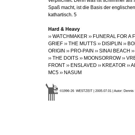
verpflichtet. Denn was ist schlimmer al
Spaß macht, ist die Basis der englische
kathartisch. 5
Hard & Heavy
›› WATCHMAKER
›› FUNERAL FOR A 
GRIEF
›› THE MUTTS
›› DISIPLIN
›› B
ORIGIN
›› PRO-PAIN
›› SINAI BEACH
›
›› THE DOITS
›› MOONSORROW
›› VR
FRONT
›› ENSLAVED
›› KREATOR
›› 
MC5
›› NASUM
©1996-26 WESTZEIT | 2005.07.01 | Autor: Dennis 