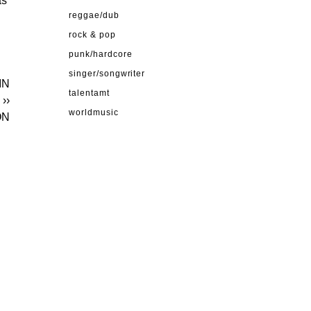
as
reggae/dub
rock & pop
punk/hardcore
singer/songwriter
IN
talentamt
››
worldmusic
ON