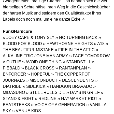
Gelegenheiten, bratzige Gitarren... so bahnen sich die vier
bierseligen Schreihälse ihren Weg in die Geschichtsbücher
der harten Musik und steigern den Qualitätsfaktor ihres
Labels doch noch mal um eine ganze Ecke. 4
Punk/Hardcore
›› JOEY CAPE & TONY SLY
›› NO TURNING BACK
››
BLOOD FOR BLOOD
›› HAWTHORNE HEIGHTS
›› A18
››
THE BEAUTIFUL MISTAKE
›› FIRE IN THE ATTIC
››
ALKALINE TRIO / ONE MAN ARMY
›› FACE TOMORROW
›› OUTLIE
›› AVOID ONE THING
›› STANDSTILL
››
PIEBALD
›› BLACK CROSS
›› RANTANPLAN
››
ENFORCER
›› HOPEFUL
›› THE COPPERPOT
JOURNALS
›› MISCONDUCT
›› DESCENDENTS
››
DIATRIBE
›› SIDEKICK
›› HANDGUN BRAVADO
››
MIDASUNO
›› STEEL RULES DIE
›› DAYS IN GRIEF
››
STAND & FIGHT
›› REDLINE
›› HAYMARKET RIOT
››
BEATSTEAKS
›› VOICE OF A GENERATION
›› VANILLA
SKY
›› VENUE KIDS