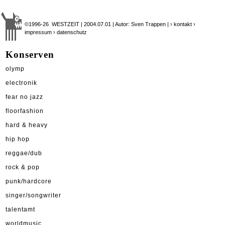
©1996-26 WESTZEIT | 2004.07.01 | Autor: Sven Trappen |
› kontakt
›
impressum
› datenschutz
Konserven
olymp
electronik
fear no jazz
floorfashion
hard & heavy
hip hop
reggae/dub
rock & pop
punk/hardcore
singer/songwriter
talentamt
worldmusic