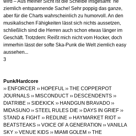
wird – Aus meiner Sicht ist die Scheibe insgesamt ´ne
ziemlich entspannende Sache! Sehr poppig das ganze,
aber für die Charts wahrscheinlich zu humorvoll. An den
musikalischen Fähigkeiten lässt sich nichts aussetzen,
schließlich sind die Herren auch schon etwas länger im
Geschäft. Trotzdem: Reißt mich nicht vom Hocker, doch
immerhin lässt der softe Ska-Punk die Welt ziemlich easy
aussehen...
3
Punk/Hardcore
›› ENFORCER
›› HOPEFUL
›› THE COPPERPOT
JOURNALS
›› MISCONDUCT
›› DESCENDENTS
››
DIATRIBE
›› SIDEKICK
›› HANDGUN BRAVADO
››
MIDASUNO
›› STEEL RULES DIE
›› DAYS IN GRIEF
››
STAND & FIGHT
›› REDLINE
›› HAYMARKET RIOT
››
BEATSTEAKS
›› VOICE OF A GENERATION
›› VANILLA
SKY
›› VENUE KIDS
›› MIAMI GOLEM
›› THE