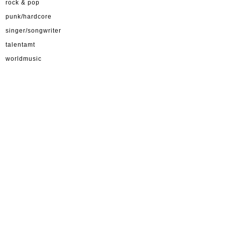
rock & pop
punk/hardcore
singer/songwriter
talentamt
worldmusic