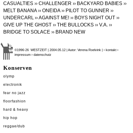
CASUALTIES
›› CHALLENGER
›› BACKYARD BABIES
››
MELT BANANA
›› ONEIDA
›› PILOT TO GUNNER
››
UNDERCARL
›› AGAINST ME!
›› BOYS NIGHT OUT
››
GIVE UP THE GHOST
›› THE BULLOCKS
›› V.A.
››
BRIDGE TO SOLACE
›› BRAND NEW
©1996-26 WESTZEIT | 2004.05.12 | Autor: Verena Roelvink |
› kontakt
›
impressum
› datenschutz
Konserven
olymp
electronik
fear no jazz
floorfashion
hard & heavy
hip hop
reggae/dub