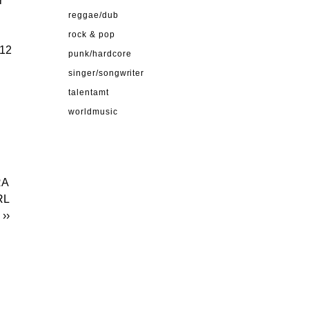
r
reggae/dub
rock & pop
 12
punk/hardcore
singer/songwriter
talentamt
worldmusic
RA
RL
››