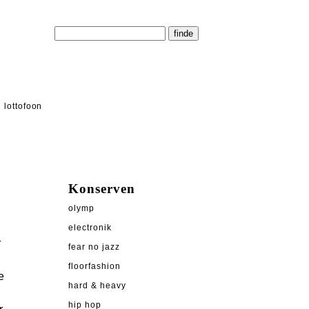
lottofoon
Konserven
olymp
electronik
r
fear no jazz
floorfashion
e
hard & heavy
hip hop