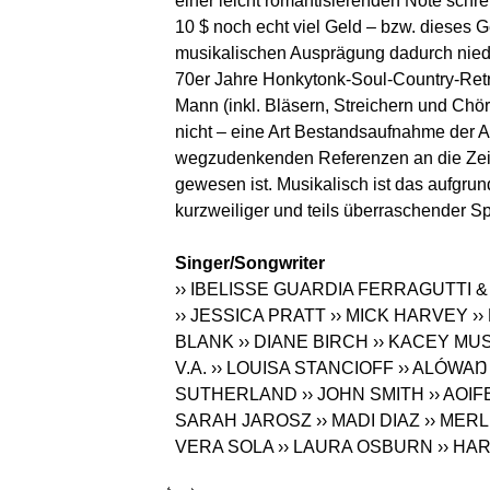
einer leicht romantisierenden Note schrei
10 $ noch echt viel Geld – bzw. dieses G
musikalischen Ausprägung dadurch niede
70er Jahre Honkytonk-Soul-Country-Retro
Mann (inkl. Bläsern, Streichern und Chör
nicht – eine Art Bestandsaufnahme der A
wegzudenkenden Referenzen an die Zeiten
gewesen ist. Musikalisch ist das aufgrun
kurzweiliger und teils überraschender Sp
Singer/Songwriter
›› IBELISSE GUARDIA FERRAGUTTI 
›› JESSICA PRATT
›› MICK HARVEY
›
BLANK
›› DIANE BIRCH
›› KACEY M
V.A.
›› LOUISA STANCIOFF
›› ALÓWAŊ
SUTHERLAND
›› JOHN SMITH
›› AOI
SARAH JAROSZ
›› MADI DIAZ
›› MER
VERA SOLA
›› LAURA OSBURN
›› HA