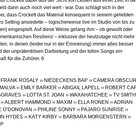
bt Crockett dabei aus der Sicht von Leuten aus einer Zeit, in de
eld dann auch noch viel wert - war. Das schlägt sich in der
r, dass Crockett das Material konsequent in seinem geliebten
 Setting ansiedelte – logischerweise live im Studio von bis zu
en) eingespielt. Auf diese Weise gelang ihm – ob gewollt oder
merikanischen Resilienz – inklusive der heutzutage nicht mehr
, in denen (leider nur in der Erinnerung) immer alles besser
d der unprätentiösen Darbietung und der tollen Songs ein
aß für die Zuhörer. 6
& FRANK ROSALY
›› NIEDECKENS BAP
›› CAMERA OBSCU
› MALVA
›› EMILY BARKER
›› ABIGAIL LAPELL
›› ROBERT CA
USGRAVES
›› LOTTA ST. JOAN
›› WAXAHATCHEE
›› TV SMITH
›› ALBERT HAMMOND
›› MAXIM
›› ELLA RONEN
›› ADRIAN
FE O’DONOVAN
›› PHILINE SONNY
›› PAJARO SUNRISE
››
LIN HYDES
›› KATY KIRBY
›› BARBARA MORGENSTERN
››
RP