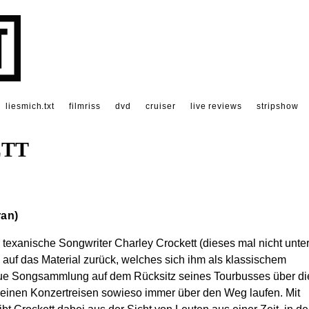
liesmich.txt
filmriss
dvd
cruiser
live reviews
stripshow
ETT
ran)
 texanische Songwriter Charley Crockett (dieses mal nicht unte
auf das Material zurück, welches sich ihm als klassischem
eue Songsammlung auf dem Rücksitz seines Tourbusses über di
seinen Konzertreisen sowieso immer über den Weg laufen. Mit