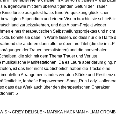
 ihr geliebter Neffe Charlie im Alter von 8 Jahren – was Laur
t sie, irgendwie mit dem überwältigenden Gefühl der Trauer
Krise für sie ausgelöst hatte. Eine Verquickung glücklicher
willigten Stipendium und einem Visum brachte sie schließli
eutschland zurückzukehren, und das Album-Projekt wieder
ahmen eines therapeutischen Selbstheilungsprojektes und nicht 
ckte, konnte sie dabei in Worte fassen, so dass nur die Hälfte 
ährend die anderen dann alleine über ihre Titel (die die im LP-
prägungen der Trauer thematisieren) und die nonverbalen
Scheiben, die sich mit dem Thema Trauer und Verlust
 musikalische Manifestationen. Da es Laura aber darum ging, m
ielen, ist das hier nicht so. Sicherlich haben die Tracks eine
imentellen Arrangements indes verraten Stärke und Resilienz 
eröffentlichte, lebhafte Empowerment-Song „Run Lady“ - offerier
, so dass das Werk auch über den therapeutischen Charakter
ioniert. 5
EWIS
›› GREY DELISLE
›› MARIKA HACKMAN
›› LIAM CROM