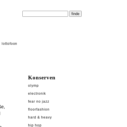
lottofoon
Konserven
olymp
electronik
fear no jazz
ße,
floorfashion
l
hard & heavy
hip hop