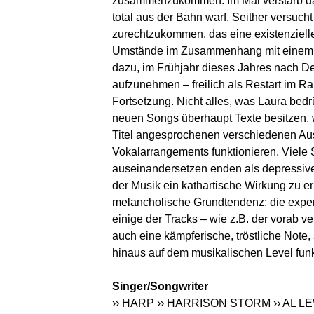
zusammenzukommen. Im Mai verstarb dann
total aus der Bahn warf. Seither versuch
zurechtzukommen, das eine existenzielle 
Umstände im Zusammenhang mit einem be
dazu, im Frühjahr dieses Jahres nach D
aufzunehmen – freilich als Restart im R
Fortsetzung. Nicht alles, was Laura bedrü
neuen Songs überhaupt Texte besitzen, w
Titel angesprochenen verschiedenen Aus
Vokalarrangements funktionieren. Viele 
auseinandersetzen enden als depressive
der Musik ein kathartische Wirkung zu erz
melancholische Grundtendenz; die exper
einige der Tracks – wie z.B. der vorab v
auch eine kämpferische, tröstliche Note
hinaus auf dem musikalischen Level funkt
Singer/Songwriter
›› HARP
›› HARRISON STORM
›› AL L