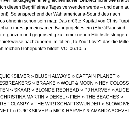
River“ ist dagegen eine gleichermaßen zerbrechliche wie kraftv
s ich diesen Begriff eines Tages verwenden werde – und dann a
ation!). So ansprechend der Wahlamericana-Sound des nach
os ohnehin schon sein mag: Das größte Kapital von Chris Turp
rhalb ihres gemeinsamen Bandprojektes ein (Ehe-)Paar sind,
ar ergänzen und gegenseitig zu immer neuen Höchstleistungen
spielsweise nachzuhören im tollen „To Your Love“, das die Mitte
hlreichen Höhepunkte bildet. VÖ: 06.10. 5
 QUICKSILVER
›› BLUSH ALWAYS
›› CAPTAIN PLANET
››
LUESBREAKERS
›› BRAAKE
›› WOLF & MOON
›› HEY COLOS
STEN
›› SKAAR
›› BLONDE REDHEAD
›› PJ HARVEY
›› ALICE
› CHRISTINA MARTIN
›› DEKEL
›› FIEH
›› THE BEACHES
››
ARET GLASPY
›› THE WIRTSCHAFTSWUNDER
›› SLOWDIV
RNETT
›› QUICKSILVER
›› MICK HARVEY & AMANDA ACEVE