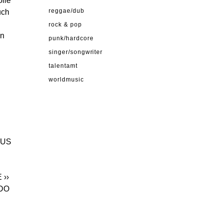
olle
uch
reggae/dub
rock & pop
in
punk/hardcore
singer/songwriter
talentamt
worldmusic
SUS
E
››
DO