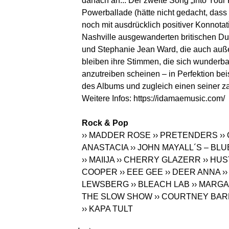
danach an... Der zweite Song „Into Your 
Powerballade (hätte nicht gedacht, das
noch mit ausdrücklich positiver Konnot
Nashville ausgewanderten britischen Du
und Stephanie Jean Ward, die auch auße
bleiben ihre Stimmen, die sich wunderb
anzutreiben scheinen – in Perfektion bei
des Albums und zugleich einen seiner za
Weitere Infos:
https://idamaemusic.com
/
Rock & Pop
›› MADDER ROSE
›› PRETENDERS
››
ANASTACIA
›› JOHN MAYALL´S – B
›› MAIIJA
›› CHERRY GLAZERR
›› HU
COOPER
›› EEE GEE
›› DEER ANNA
›
LEWSBERG
›› BLEACH LAB
›› MARG
THE SLOW SHOW
›› COURTNEY BA
›› KAPA TULT