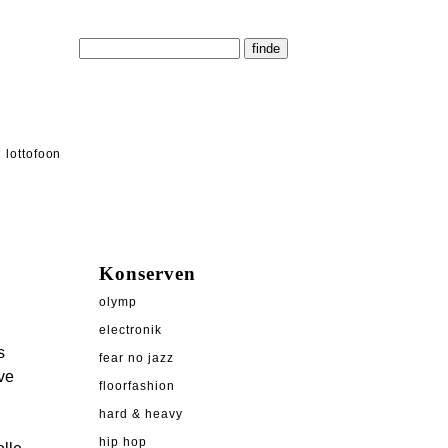
lottofoon
Konserven
olymp
electronik
s
fear no jazz
ve
floorfashion
hard & heavy
hip hop