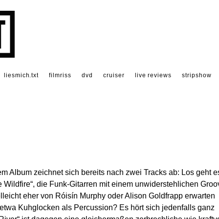
liesmich.txt
filmriss
dvd
cruiser
live reviews
stripshow
em Album zeichnet sich bereits nach zwei Tracks ab: Los geht e
 Wildfire“, die Funk-Gitarren mit einem unwiderstehlichen Groo
elleicht eher von Róisín Murphy oder Alison Goldfrapp erwarten
etwa Kuhglocken als Percussion? Es hört sich jedenfalls ganz