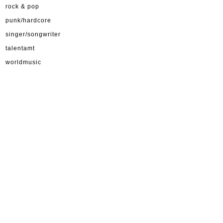
rock & pop
punk/hardcore
singer/songwriter
talentamt
worldmusic