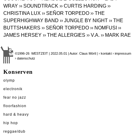
WRAY
›› SOUNDTRACK
›› CURTIS HARDING
››
CHRISTINA LUX
›› SEÑOR TORPEDO
›› THE
SUPERHIGHWAY BAND
›› JUNGLE BY NIGHT
›› THE
BUTTSHAKERS
›› SEÑOR TORPEDO
›› NOMFUSI
››
JAMES HERSEY
›› THE ALLERGIES
›› V.A.
›› MARK RAE
©1996-26 WESTZEIT | 2022.05.01 | Autor: Claus Mörtl |
› kontakt
› impressum
› datenschutz
Konserven
olymp
electronik
fear no jazz
floorfashion
hard & heavy
hip hop
reggae/dub