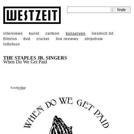
interviews
kunst
cartoon
konserven
liesmich.txt
filmriss
dvd
cruiser
live reviews
stripshow
lottofoon
THE STAPLES JR. SINGERS
When Do We Get Paid