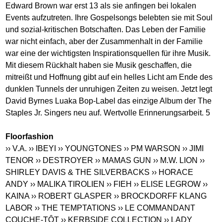
Edward Brown war erst 13 als sie anfingen bei lokalen
Events aufzutreten. Ihre Gospelsongs belebten sie mit Soul
und sozial-kritischen Botschaften. Das Leben der Familie
war nicht einfach, aber der Zusammenhalt in der Familie
war eine der wichtigsten Inspirationsquellen für ihre Musik.
Mit diesem Rückhalt haben sie Musik geschaffen, die
mitreißt und Hoffnung gibt auf ein helles Licht am Ende des
dunklen Tunnels der unruhigen Zeiten zu weisen. Jetzt legt
David Byrnes Luaka Bop-Label das einzige Album der The
Staples Jr. Singers neu auf. Wertvolle Erinnerungsarbeit. 5
Floorfashion
›› V.A.
›› IBEYI
›› YOUNGTONES
›› PM WARSON
›› JIMI
TENOR
›› DESTROYER
›› MAMAS GUN
›› M.W. LION
››
SHIRLEY DAVIS & THE SILVERBACKS
›› HORACE
ANDY
›› MALIKA TIROLIEN
›› FIEH
›› ELISE LEGROW
››
KAINA
›› ROBERT GLASPER
›› BROCKDORFF KLANG
LABOR
›› THE TEMPTATIONS
›› LE COMMANDANT
COUCHE-TÔT
›› KERBSIDE COLLECTION
›› LADY