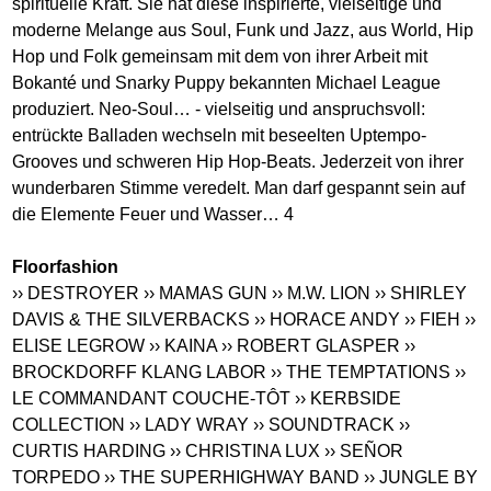
spirituelle Kraft. Sie hat diese inspirierte, vielseitige und
moderne Melange aus Soul, Funk und Jazz, aus World, Hip
Hop und Folk gemeinsam mit dem von ihrer Arbeit mit
Bokanté und Snarky Puppy bekannten Michael League
produziert. Neo-Soul… - vielseitig und anspruchsvoll:
entrückte Balladen wechseln mit beseelten Uptempo-
Grooves und schweren Hip Hop-Beats. Jederzeit von ihrer
wunderbaren Stimme veredelt. Man darf gespannt sein auf
die Elemente Feuer und Wasser… 4
Floorfashion
›› DESTROYER
›› MAMAS GUN
›› M.W. LION
›› SHIRLEY
DAVIS & THE SILVERBACKS
›› HORACE ANDY
›› FIEH
››
ELISE LEGROW
›› KAINA
›› ROBERT GLASPER
››
BROCKDORFF KLANG LABOR
›› THE TEMPTATIONS
››
LE COMMANDANT COUCHE-TÔT
›› KERBSIDE
COLLECTION
›› LADY WRAY
›› SOUNDTRACK
››
CURTIS HARDING
›› CHRISTINA LUX
›› SEÑOR
TORPEDO
›› THE SUPERHIGHWAY BAND
›› JUNGLE BY