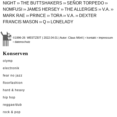
NIGHT
›› THE BUTTSHAKERS
›› SEÑOR TORPEDO
››
NOMFUSI
›› JAMES HERSEY
›› THE ALLERGIES
›› V.A.
››
MARK RAE
›› PRINCE
›› TORA
›› V.A.
›› DEXTER
FRANCIS MASON
›› Q
›› LONELADY
©1996-26 WESTZEIT | 2022.04.01 | Autor: Claus Mörtl |
› kontakt
› impressum
› datenschutz
Konserven
olymp
electronik
fear no jazz
floorfashion
hard & heavy
hip hop
reggae/dub
rock & pop