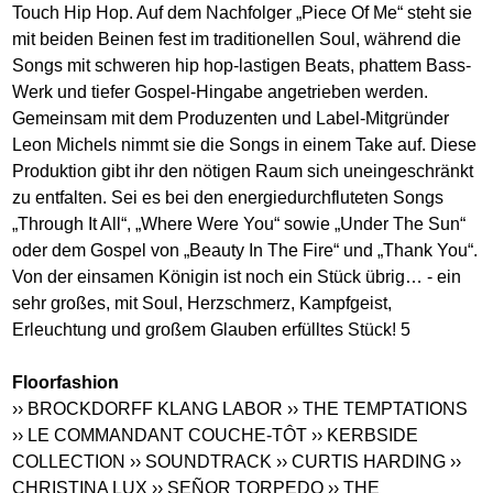
Touch Hip Hop. Auf dem Nachfolger „Piece Of Me“ steht sie
mit beiden Beinen fest im traditionellen Soul, während die
Songs mit schweren hip hop-lastigen Beats, phattem Bass-
Werk und tiefer Gospel-Hingabe angetrieben werden.
Gemeinsam mit dem Produzenten und Label-Mitgründer
Leon Michels nimmt sie die Songs in einem Take auf. Diese
Produktion gibt ihr den nötigen Raum sich uneingeschränkt
zu entfalten. Sei es bei den energiedurchfluteten Songs
„Through It All“, „Where Were You“ sowie „Under The Sun“
oder dem Gospel von „Beauty In The Fire“ und „Thank You“.
Von der einsamen Königin ist noch ein Stück übrig… - ein
sehr großes, mit Soul, Herzschmerz, Kampfgeist,
Erleuchtung und großem Glauben erfülltes Stück! 5
Floorfashion
›› BROCKDORFF KLANG LABOR
›› THE TEMPTATIONS
›› LE COMMANDANT COUCHE-TÔT
›› KERBSIDE
COLLECTION
›› SOUNDTRACK
›› CURTIS HARDING
››
CHRISTINA LUX
›› SEÑOR TORPEDO
›› THE