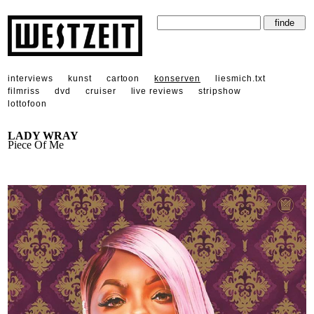
interviews
kunst
cartoon
konserven
liesmich.txt
filmriss
dvd
cruiser
live reviews
stripshow
lottofoon
LADY WRAY
Piece Of Me