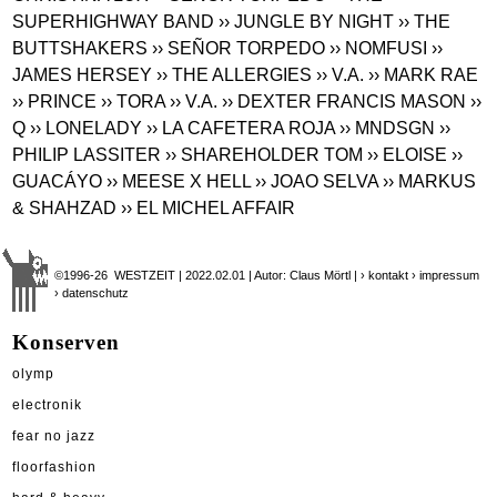
SUPERHIGHWAY BAND
›› JUNGLE BY NIGHT
›› THE
BUTTSHAKERS
›› SEÑOR TORPEDO
›› NOMFUSI
››
JAMES HERSEY
›› THE ALLERGIES
›› V.A.
›› MARK RAE
›› PRINCE
›› TORA
›› V.A.
›› DEXTER FRANCIS MASON
››
Q
›› LONELADY
›› LA CAFETERA ROJA
›› MNDSGN
››
PHILIP LASSITER
›› SHAREHOLDER TOM
›› ELOISE
››
GUACÁYO
›› MEESE X HELL
›› JOAO SELVA
›› MARKUS
& SHAHZAD
›› EL MICHEL AFFAIR
©1996-26 WESTZEIT | 2022.02.01 | Autor: Claus Mörtl |
› kontakt
› impressum
› datenschutz
Konserven
olymp
electronik
fear no jazz
floorfashion