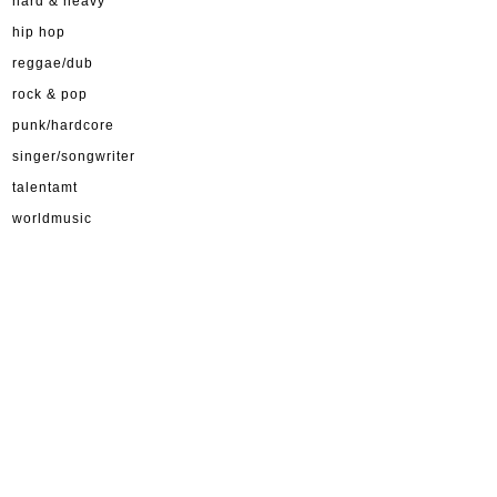
hard & heavy
hip hop
reggae/dub
rock & pop
punk/hardcore
singer/songwriter
talentamt
worldmusic