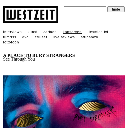
interviews
kunst
cartoon
konserven
liesmich.txt
filmriss
dvd
cruiser
live reviews
stripshow
lottofoon
A PLACE TO BURY STRANGERS
See Through You