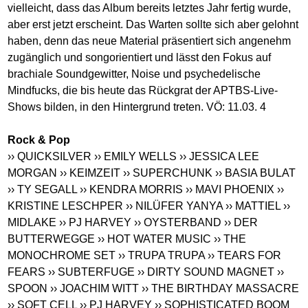
vielleicht, dass das Album bereits letztes Jahr fertig wurde,
aber erst jetzt erscheint. Das Warten sollte sich aber gelohnt
haben, denn das neue Material präsentiert sich angenehm
zugänglich und songorientiert und lässt den Fokus auf
brachiale Soundgewitter, Noise und psychedelische
Mindfucks, die bis heute das Rückgrat der APTBS-Live-
Shows bilden, in den Hintergrund treten. VÖ: 11.03. 4
Rock & Pop
›› QUICKSILVER
›› EMILY WELLS
›› JESSICA LEE
MORGAN
›› KEIMZEIT
›› SUPERCHUNK
›› BASIA BULAT
›› TY SEGALL
›› KENDRA MORRIS
›› MAVI PHOENIX
››
KRISTINE LESCHPER
›› NILÜFER YANYA
›› MATTIEL
››
MIDLAKE
›› PJ HARVEY
›› OYSTERBAND
›› DER
BUTTERWEGGE
›› HOT WATER MUSIC
›› THE
MONOCHROME SET
›› TRUPA TRUPA
›› TEARS FOR
FEARS
›› SUBTERFUGE
›› DIRTY SOUND MAGNET
››
SPOON
›› JOACHIM WITT
›› THE BIRTHDAY MASSACRE
›› SOFT CELL
›› PJ HARVEY
›› SOPHISTICATED BOOM