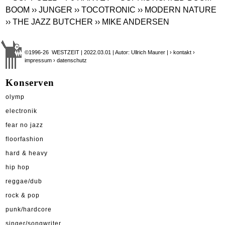
BOOM
›› JUNGER
›› TOCOTRONIC
›› MODERN NATURE
›› THE JAZZ BUTCHER
›› MIKE ANDERSEN
©1996-26 WESTZEIT | 2022.03.01 | Autor: Ullrich Maurer |
› kontakt
›
impressum
› datenschutz
Konserven
olymp
electronik
fear no jazz
floorfashion
hard & heavy
hip hop
reggae/dub
rock & pop
punk/hardcore
singer/songwriter