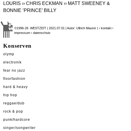
LOURIS
›› CHRIS ECKMAN
›› MATT SWEENEY &
BONNIE ’PRINCE’ BILLY
©1996-26 WESTZEIT | 2021.07.01 | Autor: Ullrich Maurer |
› kontakt
›
impressum
› datenschutz
Konserven
olymp
electronik
fear no jazz
floorfashion
hard & heavy
hip hop
reggae/dub
rock & pop
punk/hardcore
singer/songwriter