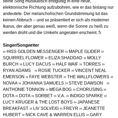
seine Song musikalisch endgültig in eine neue,
elektronische Richtung aufzubohren, wie er das bislang nur
andeutete. Der melancholischen Grundstimmung tut das
keinen Abbruch – und so präsentiert er sich als moderner
Ikarus, der aber genau weiß, wenn die Sonne zu heiß zu
werden droht und die Umkehr angeraten erscheint. 5
Singer/Songwriter
›› HISS GOLDEN MESSENGER
›› MAPLE GLIDER
››
SQUIRREL FLOWER
›› ELIZA SHADDAD
›› MOLLY
BURCH
›› LUCY DACUS
›› HALF WAIF
›› TORRES
››
RYAN ADAMS
›› ROSIE TUCKER
›› VINCENT NEAL
EMERSON
›› FAYE WEBSTER
›› THE WALLFLOWERS
››
NOVAA
›› JOHANNA SAMUELS
›› STEVE DAWSON
››
ANTHONIE TONNON
›› MEGA BOG
›› CHORUSING
››
DOTA
›› DOTA
›› SORBET
›› V.A.
›› INDIGO SPARKE
››
LUCY KRUGER & THE LOST BOYS
›› JAPANESE
BREAKFAST
›› LIV SOLVEIG
›› FREYR
›› JEANETTE
HUBERT
›› NICK CAVE & WARREN ELLIS
›› GARY