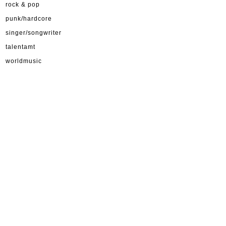
rock & pop
punk/hardcore
singer/songwriter
talentamt
worldmusic