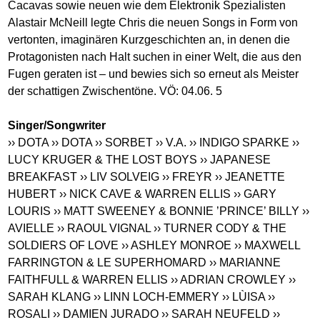
Cacavas sowie neuen wie dem Elektronik Spezialisten
Alastair McNeill legte Chris die neuen Songs in Form von
vertonten, imaginären Kurzgeschichten an, in denen die
Protagonisten nach Halt suchen in einer Welt, die aus den
Fugen geraten ist – und bewies sich so erneut als Meister
der schattigen Zwischentöne. VÖ: 04.06. 5
Singer/Songwriter
›› DOTA
›› DOTA
›› SORBET
›› V.A.
›› INDIGO SPARKE
››
LUCY KRUGER & THE LOST BOYS
›› JAPANESE
BREAKFAST
›› LIV SOLVEIG
›› FREYR
›› JEANETTE
HUBERT
›› NICK CAVE & WARREN ELLIS
›› GARY
LOURIS
›› MATT SWEENEY & BONNIE ’PRINCE’ BILLY
››
AVIELLE
›› RAOUL VIGNAL
›› TURNER CODY & THE
SOLDIERS OF LOVE
›› ASHLEY MONROE
›› MAXWELL
FARRINGTON & LE SUPERHOMARD
›› MARIANNE
FAITHFULL & WARREN ELLIS
›› ADRIAN CROWLEY
››
SARAH KLANG
›› LINN LOCH-EMMERY
›› LÙISA
››
ROSALI
›› DAMIEN JURADO
›› SARAH NEUFELD
››