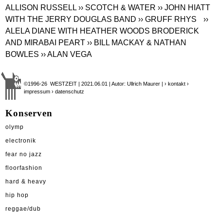
ALLISON RUSSELL
›› SCOTCH & WATER
›› JOHN HIATT
WITH THE JERRY DOUGLAS BAND
›› GRUFF RHYS
››
ALELA DIANE WITH HEATHER WOODS BRODERICK
AND MIRABAI PEART
›› BILL MACKAY & NATHAN
BOWLES
›› ALAN VEGA
©1996-26 WESTZEIT | 2021.06.01 | Autor: Ullrich Maurer |
› kontakt
›
impressum
› datenschutz
Konserven
olymp
electronik
fear no jazz
floorfashion
hard & heavy
hip hop
reggae/dub