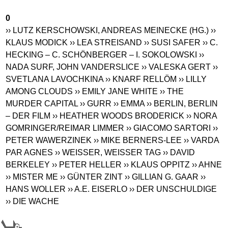
0
›› LUTZ KERSCHOWSKI, ANDREAS MEINECKE (HG.)
››
KLAUS MODICK
›› LEA STREISAND
›› SUSI SAFER
›› C.
HECKING – C. SCHÖNBERGER – I. SOKOLOWSKI
››
NADA SURF, JOHN VANDERSLICE
›› VALESKA GERT
››
SVETLANA LAVOCHKINA
›› KNARF RELLÖM
›› LILLY
AMONG CLOUDS
›› EMILY JANE WHITE
›› THE
MURDER CAPITAL
›› GURR
›› EMMA
›› BERLIN, BERLIN
– DER FILM
›› HEATHER WOODS BRODERICK
›› NORA
GOMRINGER/REIMAR LIMMER
›› GIACOMO SARTORI
››
PETER WAWERZINEK
›› MIKE BERNERS-LEE
›› VARDA
PAR AGNES
›› WEISSER, WEISSER TAG
›› DAVID
BERKELEY
›› PETER HELLER
›› KLAUS OPPITZ
›› AHNE
›› MISTER ME
›› GÜNTER ZINT
›› GILLIAN G. GAAR
››
HANS WOLLER
›› A.E. EISERLO
›› DER UNSCHULDIGE
›› DIE WACHE