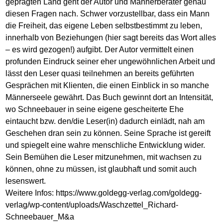
geprägten Land geht der Autor und Männerberater genau
diesen Fragen nach. Schwer vorzustellbar, dass ein Mann
die Freiheit, das eigene Leben selbstbestimmt zu leben,
innerhalb von Beziehungen (hier sagt bereits das Wort alles
– es wird gezogen!) aufgibt. Der Autor vermittelt einen
profunden Eindruck seiner eher ungewöhnlichen Arbeit und
lässt den Leser quasi teilnehmen an bereits geführten
Gesprächen mit Klienten, die einen Einblick in so manche
Männerseele gewährt. Das Buch gewinnt dort an Intensität,
wo Schneebauer in seine eigene gescheiterte Ehe
eintaucht bzw. den/die Leser(in) dadurch einlädt, nah am
Geschehen dran sein zu können. Seine Sprache ist gereift
und spiegelt eine wahre menschliche Entwicklung wider.
Sein Bemühen die Leser mitzunehmen, mit wachsen zu
können, ohne zu müssen, ist glaubhaft und somit auch
lesenswert.
Weitere Infos:
https://www.goldegg-verlag.com/goldegg-
verlag/wp-content/uploads/Waschzettel_Richard-
Schneebauer_M&a