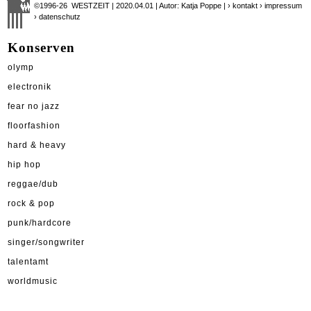
©1996-26 WESTZEIT | 2020.04.01 | Autor: Katja Poppe |
› kontakt
› impressum
› datenschutz
Konserven
olymp
electronik
fear no jazz
floorfashion
hard & heavy
hip hop
reggae/dub
rock & pop
punk/hardcore
singer/songwriter
talentamt
worldmusic